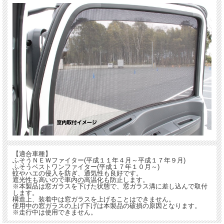
【適合車種】
ふそうＮＥＷファイター(平成１１年４月～平成１７年９月)
ふそうベストワンファイター(平成１７年１０月～)
蚊やハエの侵入を防ぎ、通気性も良好です。
遮光性も高いので車内の高温化も防止します。
※本製品は窓ガラスを下げた状態で、窓ガラス溝に差し込んで取付
します。
構造上、装着中は窓ガラスを上げることはできません。
使用中の窓ガラスの上げ下げは本製品の破損の原因となります。
※走行中は使用できません。