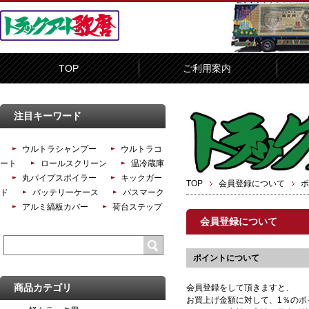
TOP
ご利用案内
注目キーワード
ウルトラシャンプー
ウルトラコ
ート
ロールスクリーン
温冷蔵庫
丸パイプスポイラー
キックガー
TOP
会員登録について
ポ
ド
バッテリーケース
バスマーク
アルミ縞板カバー
荷台ステップ
会員登録について
ポイントについて
商品カテゴリ
会員登録をして頂きますと、
お買上げ金額に対して、1％のポ