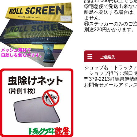
品は11,000円以上で
⑤宅急便で発送出来な
離島へ発送する場合は
ません。
⑥ステッカーのみのご
別途220円かかります。
ご連絡先
ショップ名：トラック
ショップ担当：堀口 
〒379-2213群馬県伊勢
お問合せメールアドレ