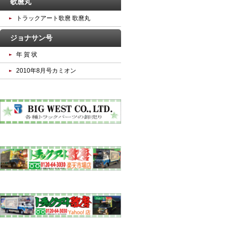
歌麿丸
トラックアート歌麿 歌麿丸
ジョナサン号
年 賀 状
2010年8月号カミオン