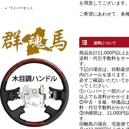
を用意してございます
ワイパーセット
ご希望にあわせて、各
送料について
商品合計11,000円以
送料・代引手数料をサ
す。
下記の場合は、自動返
内のメールを送ります
必ずご確認いただいて
ってください。
①バンパーと一部のメッキ
以上でも送料がかかり
②中古・Ｂ級、特価品は、
料・代引手数料がかか
③沖縄県は、11,000
す。
④離島の場合、宅急便