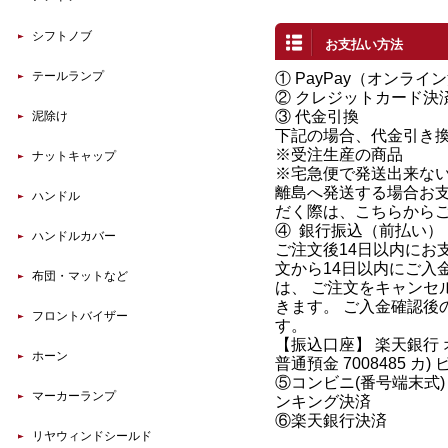
シフトノブ
お支払い方法
テールランプ
①
PayPay（オンライ
②
クレジットカード決
③ 代金引換
泥除け
下記の場合、代金引き
※受注生産の商品
ナットキャップ
※宅急便で発送出来な
離島へ発送する場合お
ハンドル
だく際は、こちらから
④
銀行振込（前払い）
ハンドルカバー
ご注文後14日以内にお
文から14日以内にご入
布団・マットなど
は、 ご注文をキャンセ
きます。 ご入金確認後
フロントバイザー
す。
【振込口座】 楽天銀行
ホーン
普通預金 7008485 カ
⑤コンビニ(番号端末式)
マーカーランプ
ンキング決済
⑥楽天銀行決済
リヤウィンドシールド