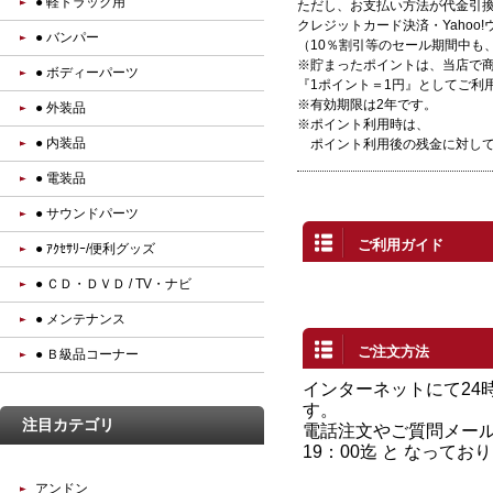
● 軽トラック用
ただし、お支払い方法が代金引
クレジットカード決済・Yaho
● バンパー
（
10％
割引等のセール期間中も
※貯まったポイントは、当店で商
● ボディーパーツ
『1ポイント＝1円』としてご利
※有効期限は2年です。
● 外装品
※ポイント利用時は、
● 内装品
ポイント利用後の残金に対して
● 電装品
● サウンドパーツ
ご利用ガイド
● ｱｸｾｻﾘｰ/便利グッズ
● ＣＤ・ＤＶＤ / TV・ナビ
● メンテナンス
ご注文方法
● Ｂ級品コーナー
インターネットにて24
す。
注目カテゴリ
電話注文やご質問メール
19：00迄 と なってお
アンドン