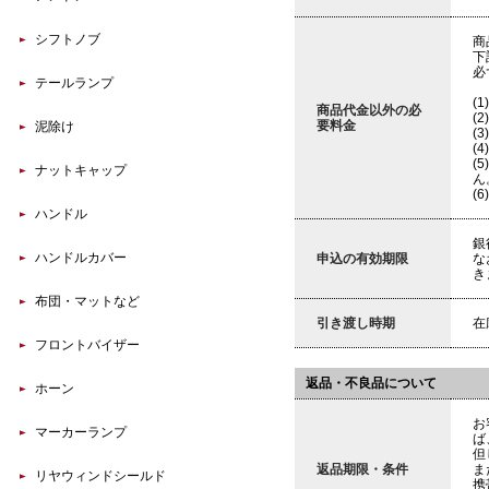
シフトノブ
商
下
必
テールランプ
(
商品代金以外の必
(
要料金
泥除け
(
(
(
ナットキャップ
ん
(
ハンドル
銀
ハンドルカバー
申込の有効期限
な
き
布団・マットなど
引き渡し時期
在
フロントバイザー
返品・不良品について
ホーン
お
マーカーランプ
ば
但
返品期限・条件
ま
リヤウィンドシールド
携