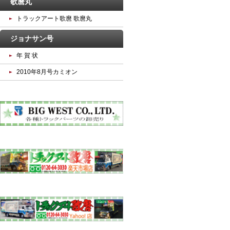
歌麿丸
トラックアート歌麿 歌麿丸
ジョナサン号
年 賀 状
2010年8月号カミオン