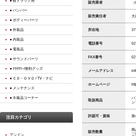
● 軽トラック用
販売業者
（
● バンパー
販売責任者
大
● ボディーパーツ
● 外装品
所在地
3
● 内装品
電話番号
02
● 電装品
FAX番号
02
● サウンドパーツ
● ｱｸｾｻﾘｰ/便利グッズ
メールアドレス
in
● ＣＤ・ＤＶＤ / TV・ナビ
ホームページ
ht
● メンテナンス
● Ｂ級品コーナー
バ
取扱商品
ン
許認可・資格
第
注目カテゴリ
商
販売数量
ご
アンドン