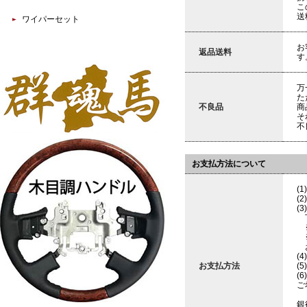
こ
送
ワイパーセット
お
返品送料
す
万
た
不良品
商
そ
不
お支払方法について
(
(
(
下
※
※
お
(
お支払方法
(
(
ご
銀