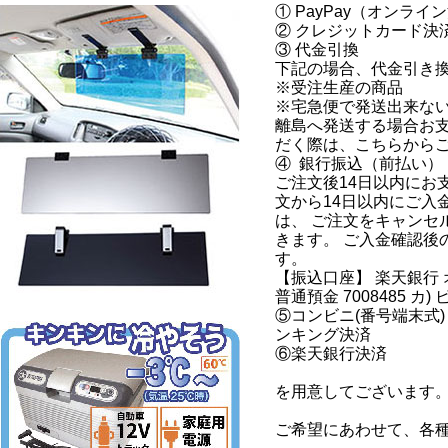
①
PayPay（オンライ
②
クレジットカード決
③ 代金引換
下記の場合、代金引き
※受注生産の商品
※宅急便で発送出来な
離島へ発送する場合お
だく際は、こちらから
④
銀行振込（前払い）
ご注文後14日以内にお
文から14日以内にご入
は、 ご注文をキャンセ
きます。 ご入金確認後
す。
【振込口座】 楽天銀行
普通預金 7008485 カ
⑤コンビニ(番号端末式)
ンキング決済
⑥楽天銀行決済
を用意してございます
ご希望にあわせて、各