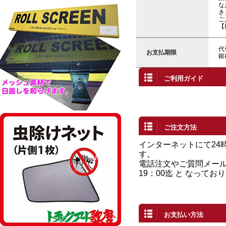
な
き
ご
【
代
お支払期限
銀
ご利用ガイド
ご注文方法
インターネットにて24
す。
電話注文やご質問メール
19：00迄 と なってお
お支払い方法