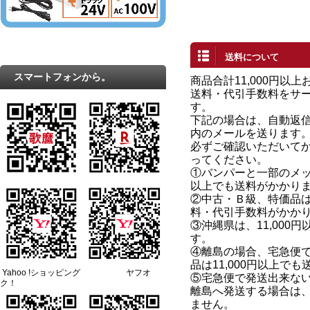
送料について
スマートフォンから。
商品合計11,000円以
送料・代引手数料をサ
す。
下記の場合は、自動返
内のメールを送ります
必ずご確認いただいて
ってください。
①バンパーと一部のメッキ
以上でも送料がかかり
②中古・Ｂ級、特価品は、
料・代引手数料がかか
③沖縄県は、11,000
す。
④離島の場合、宅急便
品は11,000円以上で
Yahoo !ショッピング ヤフオ
⑤宅急便で発送出来な
ク！
離島へ発送する場合は
ません。