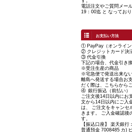
す。
電話注文やご質問メール
19：00迄 と なってお
お支払い方法
①
PayPay（オンライ
②
クレジットカード決
③ 代金引換
下記の場合、代金引き
※受注生産の商品
※宅急便で発送出来な
離島へ発送する場合お
だく際は、こちらから
④
銀行振込（前払い）
ご注文後14日以内にお
文から14日以内にご入
は、 ご注文をキャンセ
きます。 ご入金確認後
す。
【振込口座】 楽天銀行
普通預金 7008485 カ