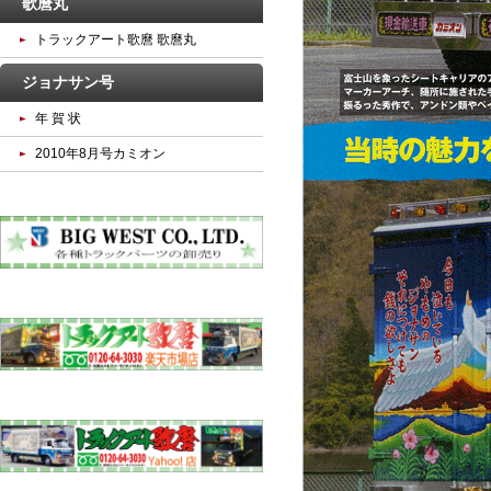
歌麿丸
トラックアート歌麿 歌麿丸
ジョナサン号
年 賀 状
2010年8月号カミオン