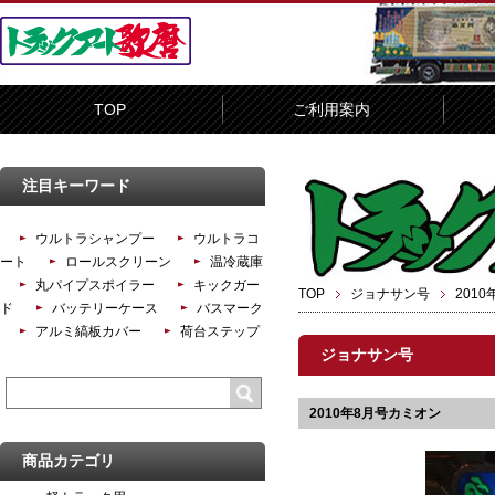
TOP
ご利用案内
注目キーワード
ウルトラシャンプー
ウルトラコ
ート
ロールスクリーン
温冷蔵庫
丸パイプスポイラー
キックガー
TOP
ジョナサン号
201
ド
バッテリーケース
バスマーク
アルミ縞板カバー
荷台ステップ
ジョナサン号
2010年8月号カミオン
商品カテゴリ