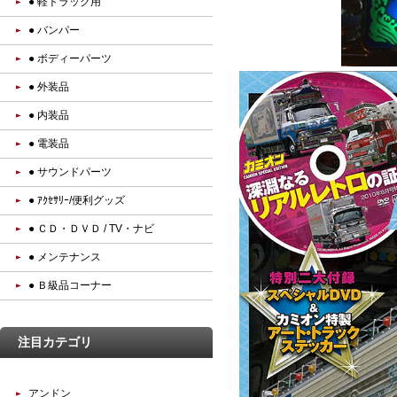
● 軽トラック用
● バンパー
● ボディーパーツ
● 外装品
● 内装品
● 電装品
● サウンドパーツ
● ｱｸｾｻﾘｰ/便利グッズ
● ＣＤ・ＤＶＤ / TV・ナビ
● メンテナンス
● Ｂ級品コーナー
注目カテゴリ
アンドン