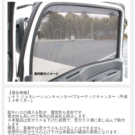
【適合車種】
ふそう ジェネレーションキャンター/ブルーテックキャンター（平成
１４年７月～)
蚊やハエの侵入を防ぎ、通気性も良好です。
遮光性も高いので車内の高温化も防止します。
※本製品は窓ガラスを下げた状態で、窓ガラス溝に差し込んで取付
します。
構造上、装着中は窓ガラスを上げることはできません。
使用中の窓ガラスの上げ下げは本製品の破損の原因となります。