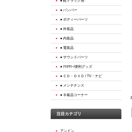
● 軽トラック用
● バンパー
● ボディーパーツ
● 外装品
● 内装品
● 電装品
● サウンドパーツ
● ｱｸｾｻﾘｰ/便利グッズ
● ＣＤ・ＤＶＤ / TV・ナビ
● メンテナンス
● Ｂ級品コーナー
注目カテゴリ
アンドン