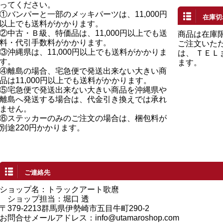
ってください。
①バンパーと一部のメッキパーツは、11,000円
在庫切
以上でも送料がかかります。
②中古・Ｂ級、特価品は、11,000円以上でも送
商品は在庫
料・代引手数料がかかります。
ご注文いた
③沖縄県は、11,000円以上でも送料がかかりま
は、 ＴＥ
す。
ます。
④離島の場合、宅急便で発送出来ない大きい商
品は11,000円以上でも送料がかかります。
⑤宅急便で発送出来ない大きい商品を沖縄県や
離島へ発送する場合は、代金引き換えでは承れ
ません。
⑥ステッカーのみのご注文の場合は、梱包料が
別途220円かかります。
ご連絡先
ショップ名：トラックアート歌麿
ショップ担当：堀口 透
〒379-2213群馬県伊勢崎市五目牛町290-2
お問合せメールアドレス：
info@utamaroshop.com