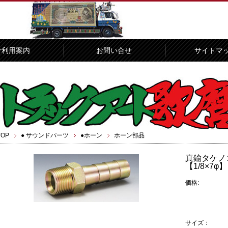
ご利用案内
お問い合せ
サイトマ
TOP
● サウンドパーツ
●ホーン
ホーン部品
真鍮タケノコ
【1/8×7φ】
価格:
サイズ：