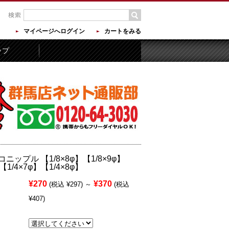
マイページへログイン
カートをみる
ップ
ニップル 【1/8×8φ】【1/8×9φ】
【1/4×7φ】【1/4×8φ】
¥270
¥370
(税込 ¥297)
～
(税込
¥407)