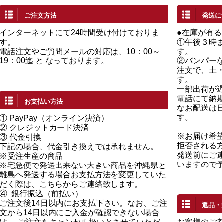
ご注文方法
発送に
インターネットにて24時間受け付けておりま
●在庫が有
す。
①午後３時
電話注文やご質問メールの対応は、10：00～
す。
19：00迄 と なっております。
②バンパー
注文で、土
す。
一部出荷が
電話にて納
お支払い方法
なお配送は
す。
①
PayPay（オンライン決済）
②
クレジットカード決済
※お届け希
③ 代金引換
拒否される
下記の場合、代金引き換えでは承れません。
発送前にご
※受注生産の商品
いますので
※宅急便で発送出来ない大きい商品を沖縄県と
離島へ発送する場合お支払方法を変更していた
だく際は、こちらからご連絡致します。
④
銀行振込（前払い）
ご注文後14日以内にお支払下さい。なお、ご注
返品・
文から14日以内にご入金が確認できない場合
は、 ご注文をキャンセル扱いとさせていただ
お客様のご