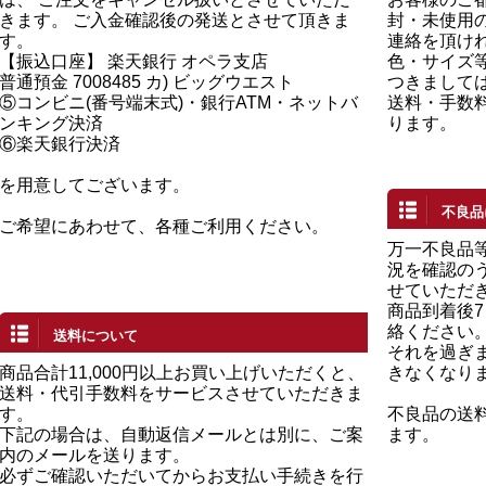
きます。 ご入金確認後の発送とさせて頂きま
封・未使用の
す。
連絡を頂け
【振込口座】 楽天銀行 オペラ支店
色・サイズ
普通預金 7008485 カ) ビッグウエスト
つきまして
⑤コンビニ(番号端末式)・銀行ATM・ネットバ
送料・手数
ンキング決済
ります。
⑥楽天銀行決済
を用意してございます。
不良品
ご希望にあわせて、各種ご利用ください。
万一不良品
況を確認の
せていただ
商品到着後
絡ください
送料について
それを過ぎ
商品合計11,000円以上お買い上げいただくと、
きなくなり
送料・代引手数料をサービスさせていただきま
す。
不良品の送
下記の場合は、自動返信メールとは別に、ご案
ます。
内のメールを送ります。
必ずご確認いただいてからお支払い手続きを行