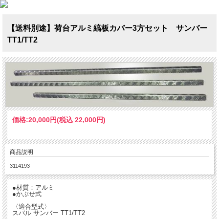
【送料別途】荷台アルミ縞板カバー3方セット サンバー
TT1/TT2
価格:
20,000円
(税込 22,000円)
商品説明
3114193
●材質：アルミ
●かぶせ式
〈適合型式〉
スバル サンバー TT1/TT2