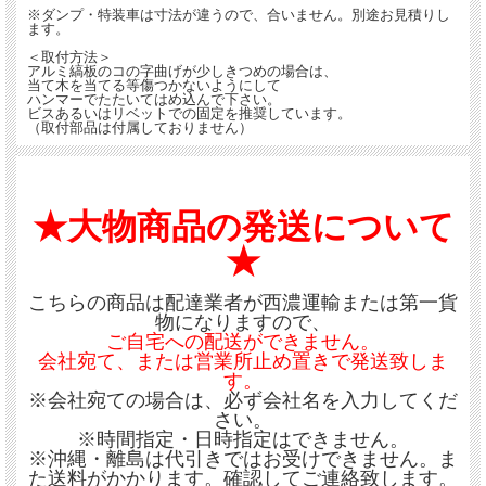
※ダンプ・特装車は寸法が違うので、合いません。別途お見積りし
ます。
＜取付方法＞
アルミ縞板のコの字曲げが少しきつめの場合は、
当て木を当てる等傷つかないようにして
ハンマーでたたいてはめ込んで下さい。
ビスあるいはリベットでの固定を推奨しています。
（取付部品は付属しておりません）
★大物商品の発送について
★
こちらの商品は配達業者が西濃運輸または第一貨
物になりますので、
ご自宅への配送ができません。
会社宛て、または営業所止め置きで発送致しま
す。
※会社宛ての場合は、必ず会社名を入力してくだ
さい。
※時間指定・日時指定はできません。
※沖縄・離島は代引きではお受けできません。ま
た送料がかかります。確認してご連絡致します。