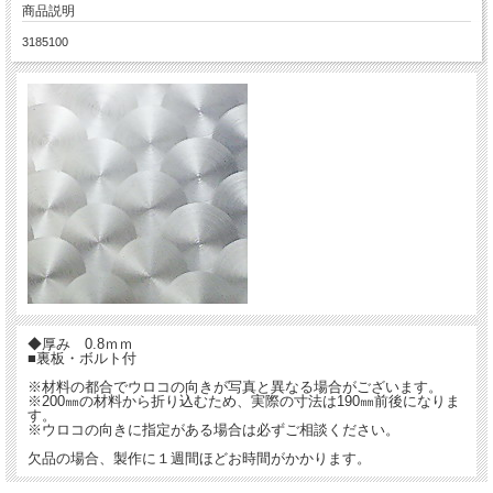
商品説明
3185100
◆厚み 0.8ｍｍ
■裏板・ボルト付
※材料の都合でウロコの向きが写真と異なる場合がございます。
※200㎜の材料から折り込むため、実際の寸法は190㎜前後になりま
す。
※ウロコの向きに指定がある場合は必ずご相談ください。
欠品の場合、製作に１週間ほどお時間がかかります。