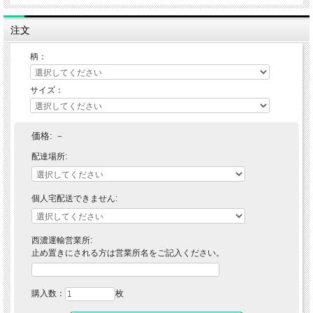
注文
柄：
サイズ：
価格:
－
配達場所:
個人宅配送できません:
西濃運輸営業所:
止め置きにされる方は営業所名をご記入ください。
購入数：
枚