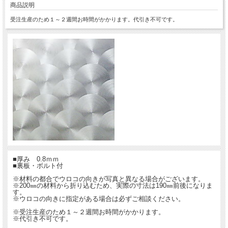
商品説明
受注生産のため１～２週間お時間がかかります。代引き不可です。
■厚み 0.8ｍｍ
■裏板・ボルト付
※材料の都合でウロコの向きが写真と異なる場合がございます。
※200㎜の材料から折り込むため、実際の寸法は190㎜前後になりま
す。
※ウロコの向きに指定がある場合は必ずご相談ください。
※受注生産のため１～２週間お時間がかかります。
※代引き不可です。