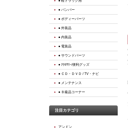
● 軽トラック用
● バンパー
● ボディーパーツ
● 外装品
● 内装品
● 電装品
● サウンドパーツ
● ｱｸｾｻﾘｰ/便利グッズ
● ＣＤ・ＤＶＤ / TV・ナビ
● メンテナンス
● Ｂ級品コーナー
注目カテゴリ
アンドン