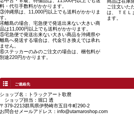
②中古・Ｂ級、特価品は、11,000円以上でも送
商品は在庫
料・代引手数料がかかります。
ご注文いた
③沖縄県は、11,000円以上でも送料がかかりま
は、 ＴＥ
す。
ます。
④離島の場合、宅急便で発送出来ない大きい商
品は11,000円以上でも送料がかかります。
⑤宅急便で発送出来ない大きい商品を沖縄県や
離島へ発送する場合は、代金引き換えでは承れ
ません。
⑥ステッカーのみのご注文の場合は、梱包料が
別途220円かかります。
ご連絡先
ショップ名：トラックアート歌麿
ショップ担当：堀口 透
〒379-2213群馬県伊勢崎市五目牛町290-2
お問合せメールアドレス：
info@utamaroshop.com