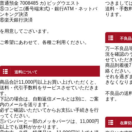
普通預金 7008485 カ) ビッグウエスト
つきまして
⑤コンビニ(番号端末式)・銀行ATM・ネットバ
送料・手数
ンキング決済
ります。
⑥楽天銀行決済
を用意してございます。
不良品
ご希望にあわせて、各種ご利用ください。
万一不良品
況を確認の
せていただ
商品到着後
絡ください
送料について
それを過ぎ
商品合計11,000円以上お買い上げいただくと、
きなくなり
送料・代引手数料をサービスさせていただきま
す。
不良品の送
下記の場合は、自動返信メールとは別に、ご案
ます。
内のメールを送ります。
必ずご確認いただいてからお支払い手続きを行
ってください。
①バンパーと一部のメッキパーツは、11,000円
在庫切
以上でも送料がかかります。