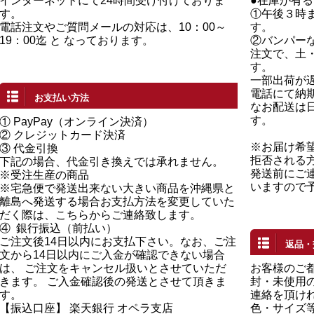
インターネットにて24時間受け付けておりま
●在庫が有
す。
①午後３時
電話注文やご質問メールの対応は、10：00～
す。
19：00迄 と なっております。
②バンパー
注文で、土
す。
一部出荷が
電話にて納
お支払い方法
なお配送は
す。
①
PayPay（オンライン決済）
②
クレジットカード決済
※お届け希
③ 代金引換
拒否される
下記の場合、代金引き換えでは承れません。
発送前にご
※受注生産の商品
いますので
※宅急便で発送出来ない大きい商品を沖縄県と
離島へ発送する場合お支払方法を変更していた
だく際は、こちらからご連絡致します。
④
銀行振込（前払い）
ご注文後14日以内にお支払下さい。なお、ご注
返品・
文から14日以内にご入金が確認できない場合
は、 ご注文をキャンセル扱いとさせていただ
お客様のご
きます。 ご入金確認後の発送とさせて頂きま
封・未使用の
す。
連絡を頂け
【振込口座】 楽天銀行 オペラ支店
色・サイズ