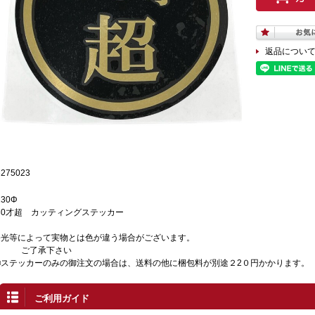
返品につい
3275023
130Φ
30才超 カッティングステッカー
●光等によって実物とは色が違う場合がございます。
ご了承下さい
■ステッカーのみの御注文の場合は、送料の他に梱包料が別途２2０円かかります。
ご利用ガイド