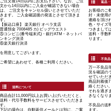
ご注文後14日以内にお支払下さい。なお、ご注
返品・
文から14日以内にご入金が確認できない場合
は、 ご注文をキャンセル扱いとさせていただ
お客様のご
きます。 ご入金確認後の発送とさせて頂きま
封・未使用の
す。
連絡を頂け
【振込口座】 楽天銀行 オペラ支店
色・サイズ
普通預金 7008485 カ) ビッグウエスト
つきまして
⑤コンビニ(番号端末式)・銀行ATM・ネットバ
送料・手数
ンキング決済
ります。
⑥楽天銀行決済
を用意してございます。
不良品
ご希望にあわせて、各種ご利用ください。
万一不良品
況を確認の
せていただ
商品到着後
絡ください
送料について
それを過ぎ
商品合計11,000円以上お買い上げいただくと、
きなくなり
送料・代引手数料をサービスさせていただきま
す。
不良品の送
下記の場合は、自動返信メールとは別に、ご案
ます。