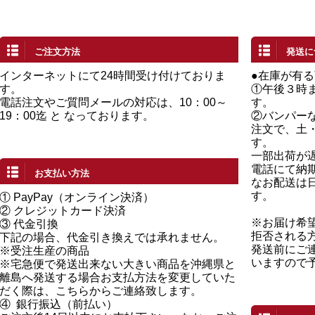
ご注文方法
発送に
インターネットにて24時間受け付けておりま
●在庫が有
す。
①午後３時
電話注文やご質問メールの対応は、10：00～
す。
19：00迄 と なっております。
②バンパー
注文で、土
す。
一部出荷が
電話にて納
お支払い方法
なお配送は
す。
①
PayPay（オンライン決済）
②
クレジットカード決済
※お届け希
③ 代金引換
拒否される
下記の場合、代金引き換えでは承れません。
発送前にご
※受注生産の商品
いますので
※宅急便で発送出来ない大きい商品を沖縄県と
離島へ発送する場合お支払方法を変更していた
だく際は、こちらからご連絡致します。
④
銀行振込（前払い）