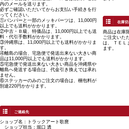
内のメールを送ります。
必ずご確認いただいてからお支払い手続きを行
ってください。
①バンパーと一部のメッキパーツは、11,000円
在庫切
以上でも送料がかかります。
②中古・Ｂ級、特価品は、11,000円以上でも送
商品は在庫
料・代引手数料がかかります。
ご注文いた
③沖縄県は、11,000円以上でも送料がかかりま
は、 ＴＥ
す。
ます。
④離島の場合、宅急便で発送出来ない大きい商
品は11,000円以上でも送料がかかります。
⑤宅急便で発送出来ない大きい商品を沖縄県や
離島へ発送する場合は、代金引き換えでは承れ
ません。
⑥ステッカーのみのご注文の場合は、梱包料が
別途220円かかります。
ご連絡先
ショップ名：トラックアート歌麿
ショップ担当：堀口 透