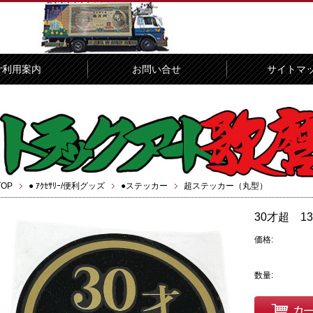
ご利用案内
お問い合せ
サイトマ
TOP
● ｱｸｾｻﾘｰ/便利グッズ
●ステッカー
超ステッカー（丸型）
30才超 
価格:
数量: