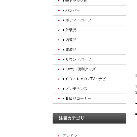
● 軽トラック用
● バンパー
● ボディーパーツ
● 外装品
● 内装品
● 電装品
● サウンドパーツ
● ｱｸｾｻﾘｰ/便利グッズ
● ＣＤ・ＤＶＤ / TV・ナビ
● メンテナンス
● Ｂ級品コーナー
注目カテゴリ
アンドン