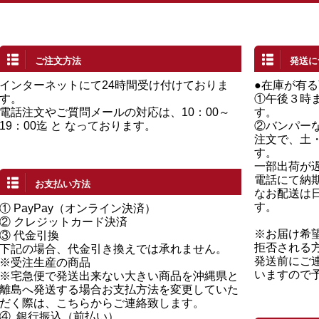
ご注文方法
発送に
インターネットにて24時間受け付けておりま
●在庫が有
す。
①午後３時
電話注文やご質問メールの対応は、10：00～
す。
19：00迄 と なっております。
②バンパー
注文で、土
す。
一部出荷が
電話にて納
お支払い方法
なお配送は
す。
①
PayPay（オンライン決済）
②
クレジットカード決済
※お届け希
③ 代金引換
拒否される
下記の場合、代金引き換えでは承れません。
発送前にご
※受注生産の商品
いますので
※宅急便で発送出来ない大きい商品を沖縄県と
離島へ発送する場合お支払方法を変更していた
だく際は、こちらからご連絡致します。
④
銀行振込（前払い）