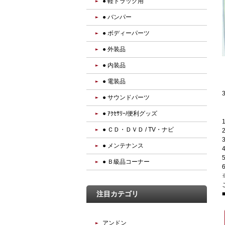
● 軽トラック用
● バンパー
● ボディーパーツ
● 外装品
● 内装品
● 電装品
● サウンドパーツ
● ｱｸｾｻﾘｰ/便利グッズ
● ＣＤ・ＤＶＤ / TV・ナビ
● メンテナンス
● Ｂ級品コーナー
注目カテゴリ
アンドン