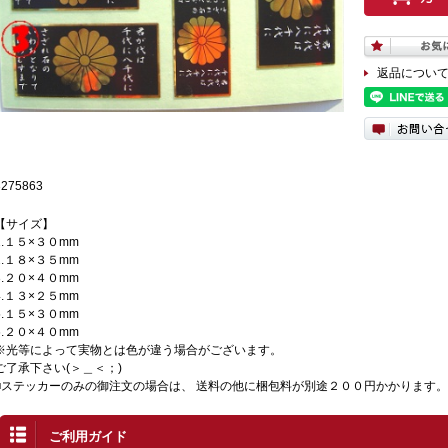
返品につい
3275863
【サイズ】
1.１５×３０mm
2.１８×３５mm
3.２０×４０mm
4.１３×２５mm
5.１５×３０mm
6.２０×４０mm
※光等によって実物とは色が違う場合がございます。
ご了承下さい(＞＿＜；)
■ステッカーのみの御注文の場合は、 送料の他に梱包料が別途２００円かかります。
ご利用ガイド