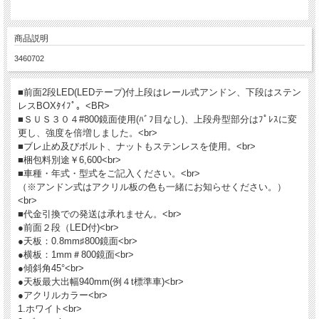
商品説明
3460702
■前面2段LED(LEDテープ)付上段はレール式アンドン、下段はステン
レスBOXﾀｲﾌﾟ。<BR>
■ＳＵＳ３０４#800鏡面使用(ﾊﾞﾌ目なし)、上段舟型部分はﾌﾟﾚｽに変
更し、強度を倍増しました。<br>
■ブレ止め及びボルト、ナットもステンレスを使用。<br>
■梱包料別途￥6,600<br>
■車種・年式・型式をご記入ください。<br>
（※アンドン式はアクリル板の色も一緒にお知らせください。）
<br>
■代金引換での発送は承れません。<br>
●前面２段（LED付)<br>
●天板：0.8mm♯800鏡面<br>
●横板：1mm＃800鏡面<br>
●傾斜角45°<br>
●天板最大出幅940mm(例４t標準車)<br>
●アクリルカラー<br>
1.ホワイト<br>