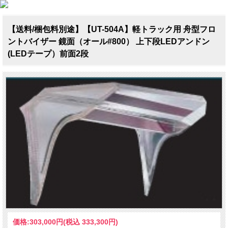
【送料/梱包料別途】【UT-504A】軽トラック用 舟型フロ
ントバイザー 鏡面（オール#800） 上下段LEDアンドン
(LEDテープ）前面2段
価格:
303,000円
(税込 333,300円)