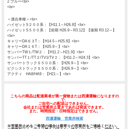
2.ブルー<br>
<br>
＜適合車種＞<br>
ハイゼットS２００系：【H11.1～H26.8】<br>
ハイゼットS５００系：【前期 H26.9～R3.12】【後期 R3.12～】
<br>
キャリーDA６３T：【H14.5～H25.8】<br>
キャリーDA１６T：【H25.9～】<br>
サンバーTW１/TW２：【H11.2～H21.9】<br>
サンバーTT１/TT２/TV1/TV２：【H11.2～H24.3】<br>
サンバートラックＳ５００系：【H26.9～】<br>
ピクシストラックＳ５００系：【H26.9～】<br>
アクティ HA8/HA9：【H21～】<br>
こちらの商品は配達業者が第一貨物または西濃運輸になりますの
で、
ご自宅への配送はできません。
会社または営業所止置きであれば発送できます。
また、時間指定・日時指定はできません。
西濃運輸 営業所検索
※営業所止めをご希望の場合は最寄りの営業所をご連絡ください。