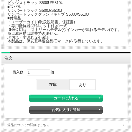
ピクシストラック S500U/S510U
■スバル
サンバートラック S500J/S510J
サンバートラックグランドキャブ S500J/S510J
■付属品
・ユーザーガイド(取扱説明書、保証書)
・専用抵抗器(取付キット付き)一式
DHRC-01は、ストリームモデル(ウインカーが流れるモデル)です。
※点滅速度は調整できません。
球切れ・水漏れ 2年保証
本製品は、保安基準適合品(Eマーク)を取得しています。
注文
購入数：
個
在庫
あり
返品についての詳細はこちら