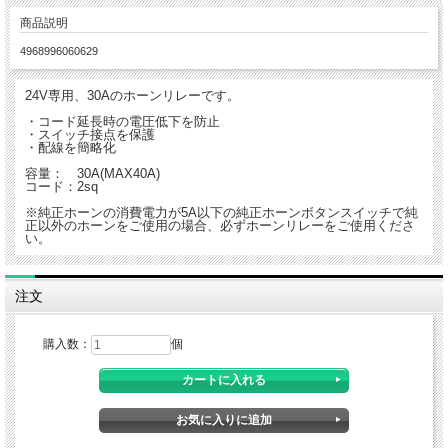
商品説明
4968996060629
24V専用、30Aのホーンリレーです。
・コード延長時の電圧低下を防止
・スイッチ接点を保護
・配線を簡略化
容量： 30A(MAX40A)
コード：2sq
※純正ホーンの消費電力が5A以下の純正ホーンボタンスイッチで純
正以外のホーンをご使用の場合、必ずホーンリレーをご使用くださ
い。
注文
購入数：
個