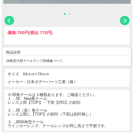
価格:
700円
(税込 770円)
商品説明
JB角型大型テールランプ用補修パーツ
サイズ 64ｍｍ×74ｍｍ
メーカー：日本ボデーパーツ工業（株）
※JB角テールは３種類あります。ご確認ください。
１．JB New角テール
レンズ上部【TOP】・下部【IRS】の刻印
２．JB（改）角テール
レンズ上部に【TOP】の刻印（下部は刻印無し）
３．JB06角型テール
ウインカーレンズ、テールレンズが同じ高さで平面です。