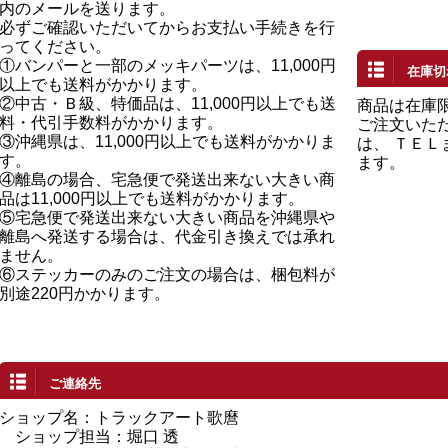
内のメールを送ります。
必ずご確認いただいてからお支払い手続きを行
ってください。
①バンパーと一部のメッキパーツは、11,000円
在庫切
以上でも送料がかかります。
②中古・Ｂ級、特価品は、11,000円以上でも送
商品は在庫
料・代引手数料がかかります。
ご注文いた
③沖縄県は、11,000円以上でも送料がかかりま
は、 ＴＥ
す。
ます。
④離島の場合、宅急便で発送出来ない大きい商
品は11,000円以上でも送料がかかります。
⑤宅急便で発送出来ない大きい商品を沖縄県や
離島へ発送する場合は、代金引き換えでは承れ
ません。
⑥ステッカーのみのご注文の場合は、梱包料が
別途220円かかります。
ご連絡先
ショップ名：トラックアート歌麿
ショップ担当：堀口 透