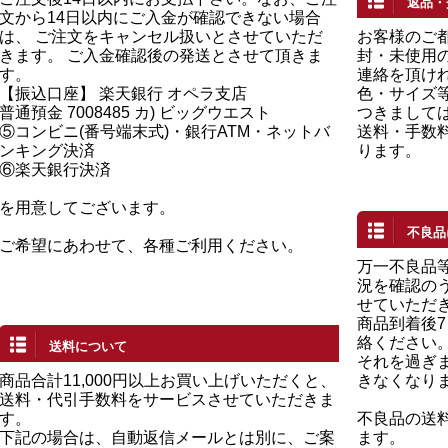
返品・
文から14日以内にご入金が確認できない場合
は、 ご注文をキャンセル扱いとさせていただ
お客様のご
きます。 ご入金確認後の発送とさせて頂きま
封・未使用の
す。
連絡を頂け
【振込口座】 楽天銀行 オペラ支店
色・サイズ
普通預金 7008485 カ) ビッグウエスト
つきまして
⑤コンビニ(番号端末式)・銀行ATM・ネットバ
送料・手数
ンキング決済
ります。
⑥楽天銀行決済
を用意してございます。
不良品
ご希望にあわせて、各種ご利用ください。
万一不良品
況を確認の
せていただ
商品到着後
絡ください
送料について
それを過ぎ
商品合計11,000円以上お買い上げいただくと、
きなくなり
送料・代引手数料をサービスさせていただきま
す。
不良品の送
下記の場合は、自動返信メールとは別に、ご案
ます。