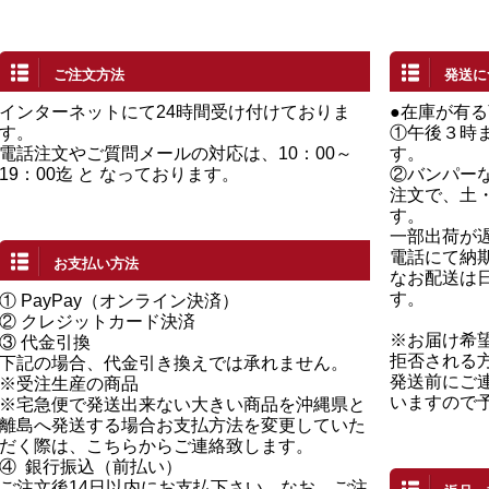
ご注文方法
発送に
インターネットにて24時間受け付けておりま
●在庫が有
す。
①午後３時
電話注文やご質問メールの対応は、10：00～
す。
19：00迄 と なっております。
②バンパー
注文で、土
す。
一部出荷が
電話にて納
お支払い方法
なお配送は
す。
①
PayPay（オンライン決済）
②
クレジットカード決済
※お届け希
③ 代金引換
拒否される
下記の場合、代金引き換えでは承れません。
発送前にご
※受注生産の商品
いますので
※宅急便で発送出来ない大きい商品を沖縄県と
離島へ発送する場合お支払方法を変更していた
だく際は、こちらからご連絡致します。
④
銀行振込（前払い）
ご注文後14日以内にお支払下さい。なお、ご注