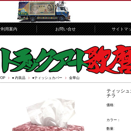
ご利用案内
お問い合せ
サイトマ
TOP
● 内装品
●ティッシュカバー
金華山
ティッシュ
チラ
価格:
カラー：
数量: