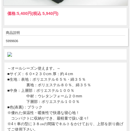
価格:
5,400円
(税込 5,940円)
商品説明
5999606
～オールシーズン使えます。～
■サイズ：６０×２３０cm 厚：約４cm
■生地：表地：ポリエステル６５％・綿３５％
裏地：ポリエステル８０％、綿３５％
■中身：上層部：ポリエステル１００％
中材：ウレタンフォーム２０mm
下層部：ポリエステル１００％
■色(表裏)：ブラック
※優れた保温性・暖衝性で快適な寝心地！
コンパクトに収納ができ、最軽量で扱い楽々!
※4ｔ車の型に３８㎝の間隔でキルトをかけており、上部を折り曲げ
てご使用下さい。