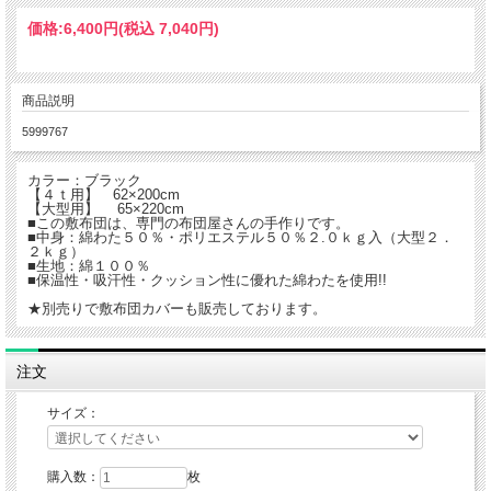
価格:
6,400円
(税込 7,040円)
商品説明
5999767
カラー：ブラック
【４ｔ用】 62×200cm
【大型用】 65×220cm
■この敷布団は、専門の布団屋さんの手作りです。
■中身：綿わた５０％・ポリエステル５０％２.０ｋｇ入（大型２．
２ｋｇ）
■生地：綿１００％
■保温性・吸汗性・クッション性に優れた綿わたを使用!!
★別売りで敷布団カバーも販売しております。
注文
サイズ：
購入数：
枚