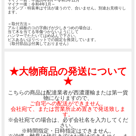
マイナー前：平成26年9月～令和3年12月
マイナー後：令和4年1月～
※ダンプ・特装車は寸法が違うので、合いません。別途お見積りし
ます。
＜取付方法＞
アルミ縞板のコの字曲げが少しきつめの場合は、
当て木を当てる等傷つかないようにして
ハンマーでたたいてはめ込んで下さい。
ビスあるいはリベットでの固定を推奨しています。
（取付部品は付属しておりません）
★大物商品の発送について
★
こちらの商品は配達業者が西濃運輸または第一貨
物になりますので、
ご自宅への配送ができません。
会社宛て、または営業所止め置きで発送致しま
す。
※会社宛ての場合は、必ず会社名を入力してくだ
さい。
※時間指定・日時指定はできません。