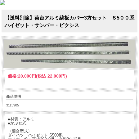
【送料別途】荷台アルミ縞板カバー3方セット Ｓ5００系
ハイゼット・サンバー・ピクシス
価格:
20,000円
(税込 22,000円)
商品説明
3113905
●材質：アルミ
●かぶせ式
〈適合型式〉
ダイハツ ハイゼット S500系