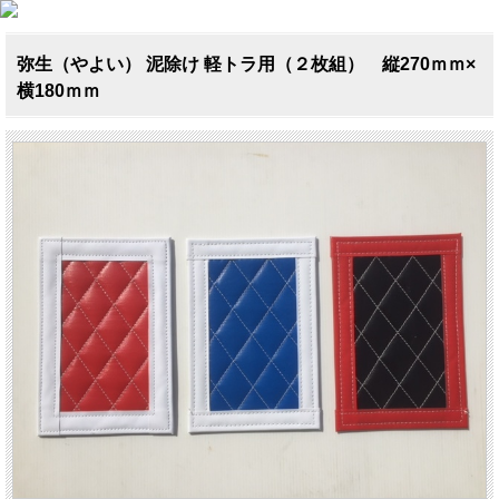
弥生（やよい） 泥除け 軽トラ用（２枚組） 縦270ｍｍ×
横180ｍｍ