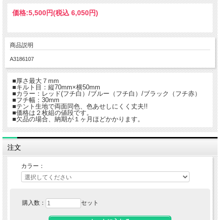
価格:
5,500円
(税込 6,050円)
商品説明
A3186107
■厚さ最大７mm
■キルト目：縦70mm×横50mm
■カラー：レッド(フチ白）/ブルー（フチ白）/ブラック（フチ赤）
■フチ幅：30mm
■テント生地で両面同色、色あせしにくく丈夫!!
■価格は２枚組の値段です。
■欠品の場合、納期が１ヶ月ほどかかります。
注文
カラー：
購入数：
セット