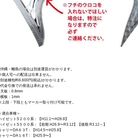
■沖縄・離島の場合は別途運賃がかかります。
※個人宅への配送は出来ません。
■別途梱包料6,600円(税込)がかかります。
■代金引換での発送は承れません。
●天板：0.8mm
●横板：1mm
※上段・下段ともマーカー取り付け可能です。
＜適合車種＞
ハイゼットS２００系：【H11.1〜H26.8】
ハイゼットS５００系：【前期 H26.9〜R3.12】【後期 R3.12～】
キャリーDA６３T：【H14.5〜H25.8】
キャリーDA１６T：【H25.9〜】