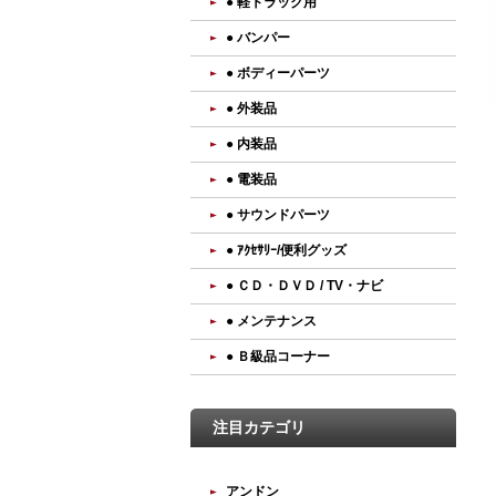
● 軽トラック用
● バンパー
● ボディーパーツ
● 外装品
● 内装品
● 電装品
● サウンドパーツ
● ｱｸｾｻﾘｰ/便利グッズ
● ＣＤ・ＤＶＤ / TV・ナビ
● メンテナンス
● Ｂ級品コーナー
注目カテゴリ
アンドン