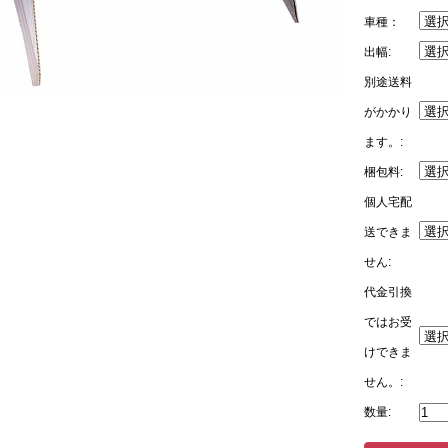
車種：
出幅:
別途送料
がかかり
ます。:
梱包料:
個人宅配
送できま
せん:
代金引換
ではお受
けできま
せん。:
数量: