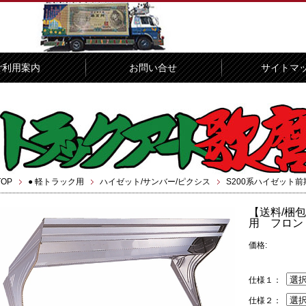
ご利用案内
お問い合せ
サイトマ
TOP
● 軽トラック用
ハイゼット/サンバー/ピクシス
S200系ハイゼット前
【送料/梱包
用 フロン
価格:
仕様１：
仕様２：