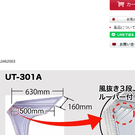
返品につい
A3462003