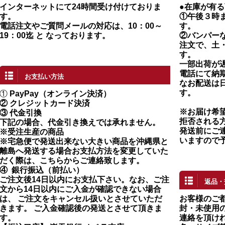
インターネットにて24時間受け付けておりま
●在庫が有
す。
①午後３時
電話注文やご質問メールの対応は、10：00～
す。
19：00迄 と なっております。
②バンパー
注文で、土
す。
一部出荷が
電話にて納
お支払い方法
なお配送は
す。
①
PayPay（オンライン決済）
②
クレジットカード決済
※お届け希
③ 代金引換
拒否される
下記の場合、代金引き換えでは承れません。
発送前にご
※受注生産の商品
いますので
※宅急便で発送出来ない大きい商品を沖縄県と
離島へ発送する場合お支払方法を変更していた
だく際は、こちらからご連絡致します。
④
銀行振込（前払い）
ご注文後14日以内にお支払下さい。なお、ご注
返品・
文から14日以内にご入金が確認できない場合
は、 ご注文をキャンセル扱いとさせていただ
お客様のご
きます。 ご入金確認後の発送とさせて頂きま
封・未使用の
す。
連絡を頂け