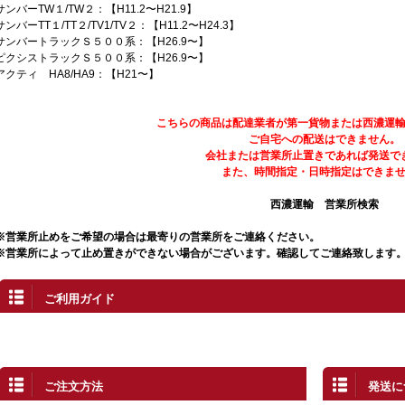
サンバーTW１/TW２：【H11.2〜H21.9】
サンバーTT１/TT２/TV1/TV２：【H11.2〜H24.3】
サンバートラックＳ５００系：【H26.9〜】
ピクシストラックＳ５００系：【H26.9〜】
アクティ HA8/HA9：【H21〜】
こちらの商品は配達業者が第一貨物または西濃運
ご自宅への配送はできません。
会社または営業所止置きであれば発送で
また、時間指定・日時指定はできま
西濃運輸 営業所検索
※営業所止めをご希望の場合は最寄りの営業所をご連絡ください。
※営業所によって止め置きができない場合がございます。確認してご連絡致します
ご利用ガイド
ご注文方法
発送に