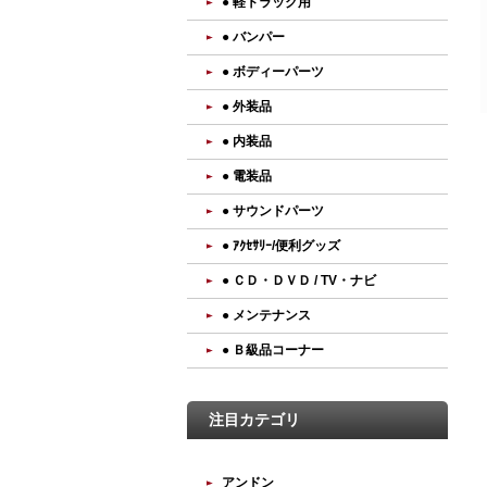
● 軽トラック用
● バンパー
● ボディーパーツ
● 外装品
● 内装品
● 電装品
● サウンドパーツ
● ｱｸｾｻﾘｰ/便利グッズ
● ＣＤ・ＤＶＤ / TV・ナビ
● メンテナンス
● Ｂ級品コーナー
注目カテゴリ
アンドン