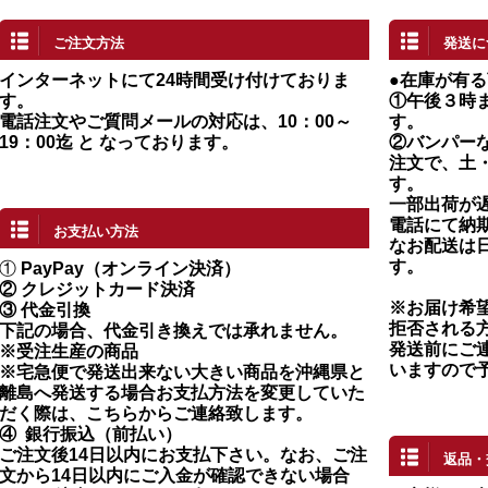
ご注文方法
発送に
インターネットにて24時間受け付けておりま
●在庫が有
す。
①午後３時
電話注文やご質問メールの対応は、10：00～
す。
19：00迄 と なっております。
②バンパー
注文で、土
す。
一部出荷が
電話にて納
お支払い方法
なお配送は
す。
①
PayPay（オンライン決済）
②
クレジットカード決済
※お届け希
③ 代金引換
拒否される
下記の場合、代金引き換えでは承れません。
発送前にご
※受注生産の商品
いますので
※宅急便で発送出来ない大きい商品を沖縄県と
離島へ発送する場合お支払方法を変更していた
だく際は、こちらからご連絡致します。
④
銀行振込（前払い）
ご注文後14日以内にお支払下さい。なお、ご注
返品・
文から14日以内にご入金が確認できない場合