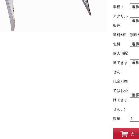
車種：
アクリル
板色:
送料+梱
別途
包料:
個人宅配
送できま
せん:
代金引換
ではお受
けできま
せん。:
数量: