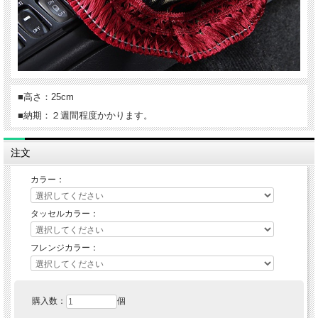
■高さ：25cm
■納期：２週間程度かかります。
注文
カラー：
タッセルカラー：
フレンジカラー：
購入数：
個