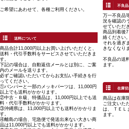
不良品
ご希望にあわせて、各種ご利用ください。
万一不良品
況を確認の
せていただ
商品到着後
絡ください
送料について
それを過ぎ
商品合計11,000円以上お買い上げいただくと、
きなくなり
送料・代引手数料をサービスさせていただきま
す。
不良品の送
下記の場合は、自動返信メールとは別に、ご案
ます。
内のメールを送ります。
必ずご確認いただいてからお支払い手続きを行
ってください。
①バンパーと一部のメッキパーツは、11,000円
在庫切
以上でも送料がかかります。
②中古・Ｂ級、特価品は、11,000円以上でも送
商品は在庫
料・代引手数料がかかります。
ご注文いた
③沖縄県は、11,000円以上でも送料がかかりま
は、 ＴＥ
す。
ます。
④離島の場合、宅急便で発送出来ない大きい商
品は11,000円以上でも送料がかかります。