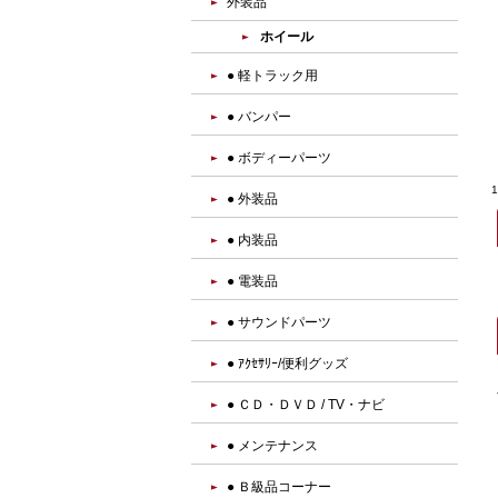
外装品
ホイール
● 軽トラック用
● バンパー
● ボディーパーツ
● 外装品
● 内装品
● 電装品
● サウンドパーツ
● ｱｸｾｻﾘｰ/便利グッズ
● ＣＤ・ＤＶＤ / TV・ナビ
● メンテナンス
● Ｂ級品コーナー