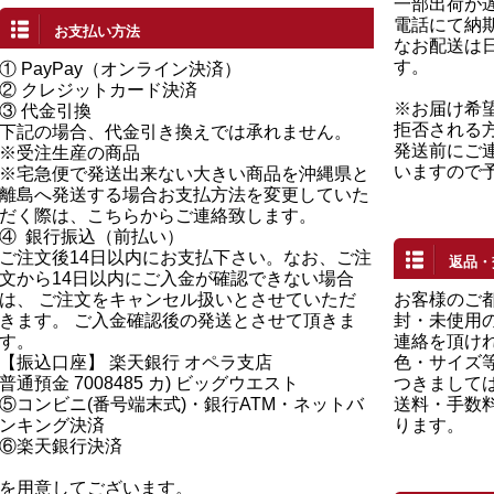
一部出荷が
電話にて納
お支払い方法
なお配送は
す。
①
PayPay（オンライン決済）
②
クレジットカード決済
※お届け希
③ 代金引換
拒否される
下記の場合、代金引き換えでは承れません。
発送前にご
※受注生産の商品
いますので
※宅急便で発送出来ない大きい商品を沖縄県と
離島へ発送する場合お支払方法を変更していた
だく際は、こちらからご連絡致します。
④
銀行振込（前払い）
ご注文後14日以内にお支払下さい。なお、ご注
返品・
文から14日以内にご入金が確認できない場合
は、 ご注文をキャンセル扱いとさせていただ
お客様のご
きます。 ご入金確認後の発送とさせて頂きま
封・未使用の
す。
連絡を頂け
【振込口座】 楽天銀行 オペラ支店
色・サイズ
普通預金 7008485 カ) ビッグウエスト
つきまして
⑤コンビニ(番号端末式)・銀行ATM・ネットバ
送料・手数
ンキング決済
ります。
⑥楽天銀行決済
を用意してございます。