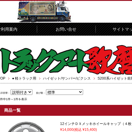
ご利用案内
お問い合せ
サイトマ
TOP
● 軽トラック用
ハイゼット/サンバー/ピクシス
S200系ハイゼット前
表示切替：
並び順：
1件中1件～1件を表示
商品一覧
12インチＤＸメッキホイールキャップ（４枚
¥14,000
(税込 ¥15,400)