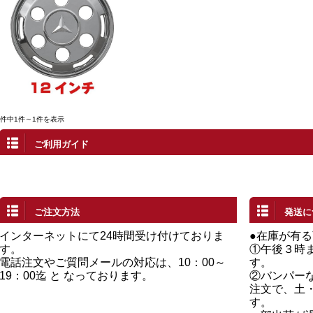
1件中1件～1件を表示
ご利用ガイド
ご注文方法
発送に
インターネットにて24時間受け付けておりま
●在庫が有
す。
①午後３時
電話注文やご質問メールの対応は、10：00～
す。
19：00迄 と なっております。
②バンパー
注文で、土
す。