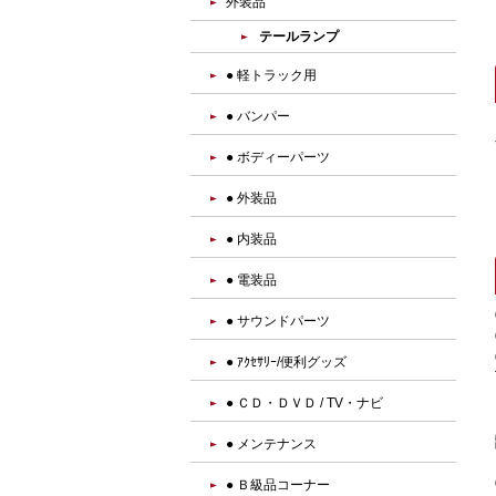
外装品
テールランプ
● 軽トラック用
● バンパー
● ボディーパーツ
● 外装品
● 内装品
● 電装品
● サウンドパーツ
● ｱｸｾｻﾘｰ/便利グッズ
● ＣＤ・ＤＶＤ / TV・ナビ
● メンテナンス
● Ｂ級品コーナー