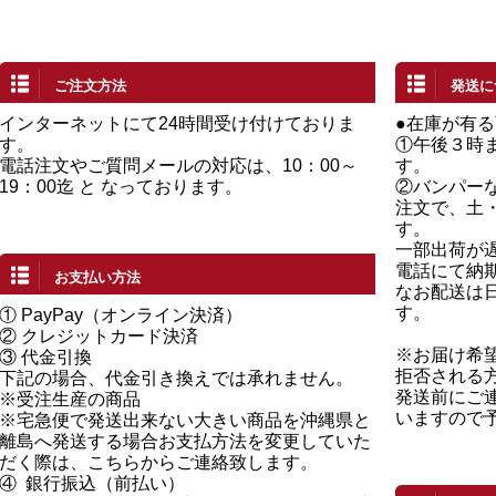
ご注文方法
発送に
インターネットにて24時間受け付けておりま
●在庫が有
す。
①午後３時
電話注文やご質問メールの対応は、10：00～
す。
19：00迄 と なっております。
②バンパー
注文で、土
す。
一部出荷が
電話にて納
お支払い方法
なお配送は
す。
①
PayPay（オンライン決済）
②
クレジットカード決済
※お届け希
③ 代金引換
拒否される
下記の場合、代金引き換えでは承れません。
発送前にご
※受注生産の商品
いますので
※宅急便で発送出来ない大きい商品を沖縄県と
離島へ発送する場合お支払方法を変更していた
だく際は、こちらからご連絡致します。
④
銀行振込（前払い）