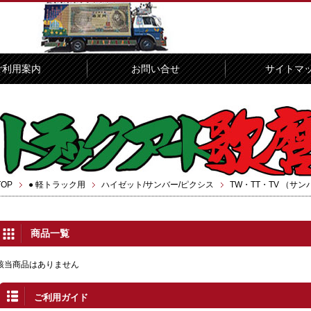
ご利用案内
お問い合せ
サイトマ
TOP
● 軽トラック用
ハイゼット/サンバー/ピクシス
TW・TT・TV （サン
商品一覧
該当商品はありません
ご利用ガイド