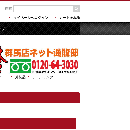
マイページへログイン
カートをみる
ップ
バー）
外装品
テールランプ