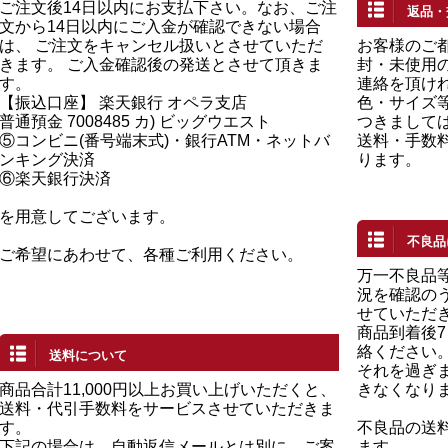
ご注文後14日以内にお支払下さい。なお、ご注
返品・
文から14日以内にご入金が確認できない場合
は、 ご注文をキャンセル扱いとさせていただ
お客様のご
きます。 ご入金確認後の発送とさせて頂きま
封・未使用の
す。
連絡を頂け
【振込口座】 楽天銀行 オペラ支店
色・サイズ
普通預金 7008485 カ) ビッグウエスト
つきまして
⑤コンビニ(番号端末式)・銀行ATM・ネットバ
送料・手数
ンキング決済
ります。
⑥楽天銀行決済
を用意してございます。
不良品
ご希望にあわせて、各種ご利用ください。
万一不良品
況を確認の
せていただ
商品到着後
絡ください
送料について
それを過ぎ
商品合計11,000円以上お買い上げいただくと、
きなくなり
送料・代引手数料をサービスさせていただきま
す。
不良品の送
下記の場合は、自動返信メールとは別に、ご案
ます。