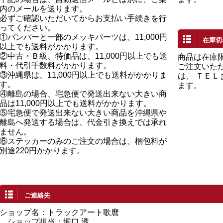
内のメールを送ります。
必ずご確認いただいてからお支払い手続きを行
ってください。
①バンパーと一部のメッキパーツは、11,000円
在庫切
以上でも送料がかかります。
②中古・Ｂ級、特価品は、11,000円以上でも送
商品は在庫
料・代引手数料がかかります。
ご注文いた
③沖縄県は、11,000円以上でも送料がかかりま
は、 ＴＥ
す。
ます。
④離島の場合、宅急便で発送出来ない大きい商
品は11,000円以上でも送料がかかります。
⑤宅急便で発送出来ない大きい商品を沖縄県や
離島へ発送する場合は、代金引き換えでは承れ
ません。
⑥ステッカーのみのご注文の場合は、梱包料が
別途220円かかります。
ご連絡先
ショップ名：トラックアート歌麿
ショップ担当：堀口 透