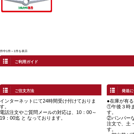
1件中1件～1件を表示
ご利用ガイド
ご注文方法
発送に
インターネットにて24時間受け付けておりま
●在庫が有
す。
①午後３時
電話注文やご質問メールの対応は、10：00～
す。
19：00迄 と なっております。
②バンパー
注文で、土
す。