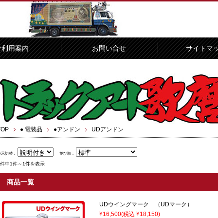
ご利用案内
お問い合せ
サイトマ
TOP
● 電装品
●アンドン
UDアンドン
表示切替：
並び順：
1件中1件～1件を表示
商品一覧
UDウイングマーク （UDマーク）
¥16,500
(税込 ¥18,150)