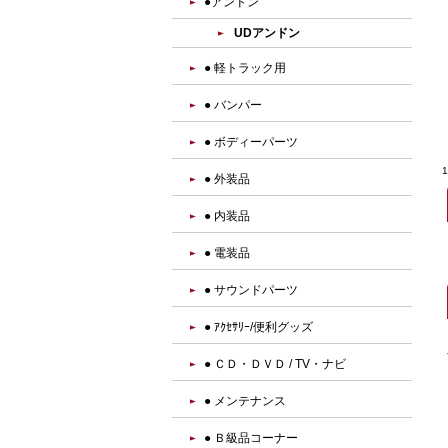
●アンドン
UDアンドン
● 軽トラック用
● バンパー
● ボディーパーツ
● 外装品
● 内装品
● 電装品
● サウンドパーツ
● ｱｸｾｻﾘｰ/便利グッズ
● ＣＤ・ＤＶＤ / TV・ナビ
● メンテナンス
● Ｂ級品コーナー