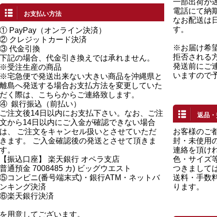
一部出荷が
電話にて納
お支払い方法
なお配送は
す。
①
PayPay（オンライン決済）
②
クレジットカード決済
※お届け希
③ 代金引換
拒否される
下記の場合、代金引き換えでは承れません。
発送前にご
※受注生産の商品
いますので
※宅急便で発送出来ない大きい商品を沖縄県と
離島へ発送する場合お支払方法を変更していた
だく際は、こちらからご連絡致します。
④
銀行振込（前払い）
ご注文後14日以内にお支払下さい。なお、ご注
返品・
文から14日以内にご入金が確認できない場合
は、 ご注文をキャンセル扱いとさせていただ
お客様のご
きます。 ご入金確認後の発送とさせて頂きま
封・未使用の
す。
連絡を頂け
【振込口座】 楽天銀行 オペラ支店
色・サイズ
普通預金 7008485 カ) ビッグウエスト
つきまして
⑤コンビニ(番号端末式)・銀行ATM・ネットバ
送料・手数
ンキング決済
ります。
⑥楽天銀行決済
を用意してございます。