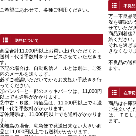
不良品
ご希望にあわせて、各種ご利用ください。
万一不良品
況を確認の
せていただ
商品到着後
絡ください
送料について
それを過ぎ
商品合計11,000円以上お買い上げいただくと、
きなくなり
送料・代引手数料をサービスさせていただきま
す。
不良品の送
下記の場合は、自動返信メールとは別に、ご案
ます。
内のメールを送ります。
必ずご確認いただいてからお支払い手続きを行
ってください。
①バンパーと一部のメッキパーツは、11,000円
在庫切
以上でも送料がかかります。
②中古・Ｂ級、特価品は、11,000円以上でも送
商品は在庫
料・代引手数料がかかります。
ご注文いた
③沖縄県は、11,000円以上でも送料がかかりま
は、 ＴＥ
す。
ます。
④離島の場合、宅急便で発送出来ない大きい商
品は11,000円以上でも送料がかかります。