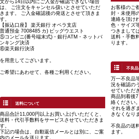
文から14日以内にご入金が確認できない場合
は、 ご注文をキャンセル扱いとさせていただ
お客様のご
きます。 ご入金確認後の発送とさせて頂きま
封・未使用の
す。
連絡を頂け
【振込口座】 楽天銀行 オペラ支店
色・サイズ
普通預金 7008485 カ) ビッグウエスト
つきまして
⑤コンビニ(番号端末式)・銀行ATM・ネットバ
送料・手数
ンキング決済
ります。
⑥楽天銀行決済
を用意してございます。
不良品
ご希望にあわせて、各種ご利用ください。
万一不良品
況を確認の
せていただ
商品到着後
絡ください
送料について
それを過ぎ
商品合計11,000円以上お買い上げいただくと、
きなくなり
送料・代引手数料をサービスさせていただきま
す。
不良品の送
下記の場合は、自動返信メールとは別に、ご案
ます。
内のメールを送ります。