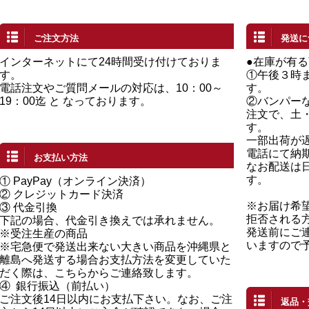
ご注文方法
発送に
インターネットにて24時間受け付けておりま
●在庫が有
す。
①午後３時
電話注文やご質問メールの対応は、10：00～
す。
19：00迄 と なっております。
②バンパー
注文で、土
す。
一部出荷が
電話にて納
お支払い方法
なお配送は
す。
①
PayPay（オンライン決済）
②
クレジットカード決済
※お届け希
③ 代金引換
拒否される
下記の場合、代金引き換えでは承れません。
発送前にご
※受注生産の商品
いますので
※宅急便で発送出来ない大きい商品を沖縄県と
離島へ発送する場合お支払方法を変更していた
だく際は、こちらからご連絡致します。
④
銀行振込（前払い）
ご注文後14日以内にお支払下さい。なお、ご注
返品・