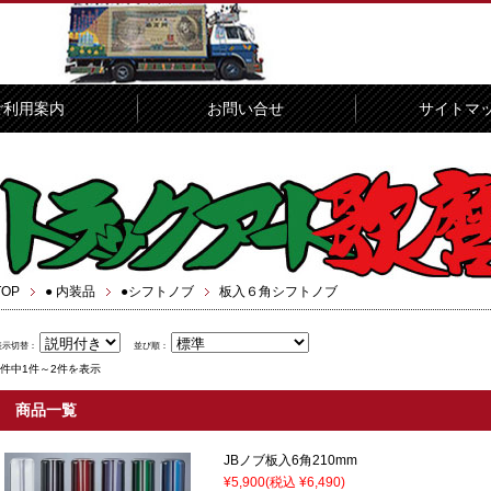
ご利用案内
お問い合せ
サイトマ
TOP
● 内装品
●シフトノブ
板入６角シフトノブ
表示切替：
並び順：
2件中1件～2件を表示
商品一覧
JBノブ板入6角210mm
¥5,900
(税込 ¥6,490)