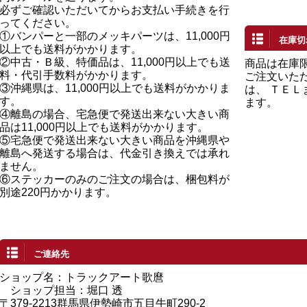
必ずご確認いただいてからお支払い手続きを行
ってください。
①バンパーと一部のメッキパーツは、11,000円
在庫切
以上でも送料がかかります。
②中古・Ｂ級、特価品は、11,000円以上でも送
商品は在庫
料・代引手数料がかかります。
ご注文いた
③沖縄県は、11,000円以上でも送料がかかりま
は、 ＴＥ
す。
ます。
④離島の場合、宅急便で発送出来ない大きい商
品は11,000円以上でも送料がかかります。
⑤宅急便で発送出来ない大きい商品を沖縄県や
離島へ発送する場合は、代金引き換えでは承れ
ません。
⑥ステッカーのみのご注文の場合は、梱包料が
別途220円かかります。
ご連絡先
ショップ名：トラックアート歌麿
ショップ担当：堀口 透
〒379-2213群馬県伊勢崎市五目牛町290-2