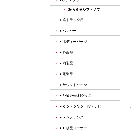
●シフトノブ
板入６角シフトノブ
● 軽トラック用
● バンパー
● ボディーパーツ
● 外装品
● 内装品
● 電装品
● サウンドパーツ
● ｱｸｾｻﾘｰ/便利グッズ
● ＣＤ・ＤＶＤ / TV・ナビ
● メンテナンス
● Ｂ級品コーナー