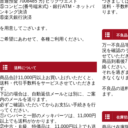
普通預金 7008485 カ) ビッグウエスト
つきまして
⑤コンビニ(番号端末式)・銀行ATM・ネットバ
送料・手数
ンキング決済
ります。
⑥楽天銀行決済
を用意してございます。
不良品
ご希望にあわせて、各種ご利用ください。
万一不良品
況を確認の
せていただ
商品到着後
絡ください
送料について
それを過ぎ
商品合計11,000円以上お買い上げいただくと、
きなくなり
送料・代引手数料をサービスさせていただきま
す。
不良品の送
下記の場合は、自動返信メールとは別に、ご案
ます。
内のメールを送ります。
必ずご確認いただいてからお支払い手続きを行
ってください。
①バンパーと一部のメッキパーツは、11,000円
在庫切
以上でも送料がかかります。
②中古・Ｂ級、特価品は、11,000円以上でも送
商品は在庫