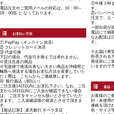
す。
①午後３時
電話注文やご質問メールの対応は、10：00～
す。
19：00迄 と なっております。
②バンパー
注文で、土
す。
一部出荷が
電話にて納
お支払い方法
なお配送は
す。
①
PayPay（オンライン決済）
②
クレジットカード決済
※お届け希
③ 代金引換
拒否される
下記の場合、代金引き換えでは承れません。
発送前にご
※受注生産の商品
いますので
※宅急便で発送出来ない大きい商品を沖縄県と
離島へ発送する場合お支払方法を変更していた
だく際は、こちらからご連絡致します。
④
銀行振込（前払い）
ご注文後14日以内にお支払下さい。なお、ご注
返品・
文から14日以内にご入金が確認できない場合
は、 ご注文をキャンセル扱いとさせていただ
お客様のご
きます。 ご入金確認後の発送とさせて頂きま
封・未使用の
す。
連絡を頂け
【振込口座】 楽天銀行 オペラ支店
色・サイズ