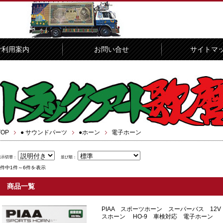
ご利用案内
お問い合せ
サイトマ
TOP
● サウンドパーツ
●ホーン
電子ホーン
表示切替：
並び順：
6件中1件～6件を表示
商品一覧
PIAA スポーツホーン スーパーバス 12V S
スホーン HO-9 車検対応 電子ホーン