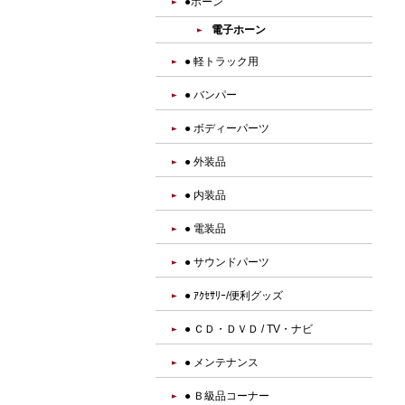
●ホーン
電子ホーン
● 軽トラック用
● バンパー
● ボディーパーツ
● 外装品
● 内装品
● 電装品
● サウンドパーツ
● ｱｸｾｻﾘｰ/便利グッズ
● ＣＤ・ＤＶＤ / TV・ナビ
● メンテナンス
● Ｂ級品コーナー