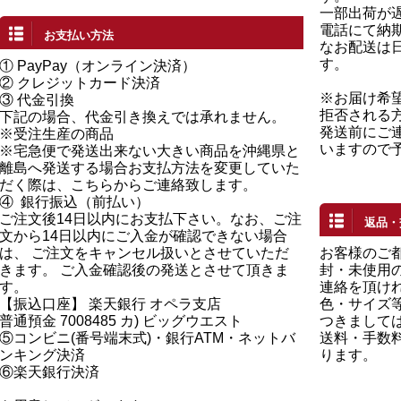
一部出荷が
電話にて納
お支払い方法
なお配送は
す。
①
PayPay（オンライン決済）
②
クレジットカード決済
※お届け希
③ 代金引換
拒否される
下記の場合、代金引き換えでは承れません。
発送前にご
※受注生産の商品
いますので
※宅急便で発送出来ない大きい商品を沖縄県と
離島へ発送する場合お支払方法を変更していた
だく際は、こちらからご連絡致します。
④
銀行振込（前払い）
ご注文後14日以内にお支払下さい。なお、ご注
返品・
文から14日以内にご入金が確認できない場合
は、 ご注文をキャンセル扱いとさせていただ
お客様のご
きます。 ご入金確認後の発送とさせて頂きま
封・未使用の
す。
連絡を頂け
【振込口座】 楽天銀行 オペラ支店
色・サイズ
普通預金 7008485 カ) ビッグウエスト
つきまして
⑤コンビニ(番号端末式)・銀行ATM・ネットバ
送料・手数
ンキング決済
ります。
⑥楽天銀行決済