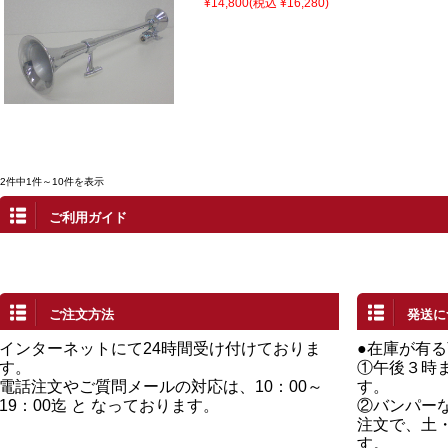
¥14,800
(税込 ¥16,280)
12件中1件～10件を表示
ご利用ガイド
ご注文方法
発送に
インターネットにて24時間受け付けておりま
●在庫が有
す。
①午後３時
電話注文やご質問メールの対応は、10：00～
す。
19：00迄 と なっております。
②バンパー
注文で、土
す。