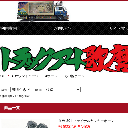
ご利用案内
お問い合せ
サイトマ
TOP
● サウンドパーツ
●ホーン
その他ホーン
表示切替：
並び順：
12件中1件～10件を表示
商品一覧
ＢＷ-301 ファイナルヤンキーホーン
¥6,800
(税込 ¥7,480)