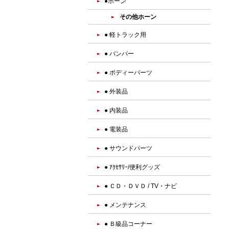
●ホーン
その他ホーン
● 軽トラック用
● バンパー
● ボディーパーツ
● 外装品
● 内装品
● 電装品
● サウンドパーツ
● ｱｸｾｻﾘｰ/便利グッズ
● ＣＤ・ＤＶＤ / TV・ナビ
● メンテナンス
● Ｂ級品コーナー