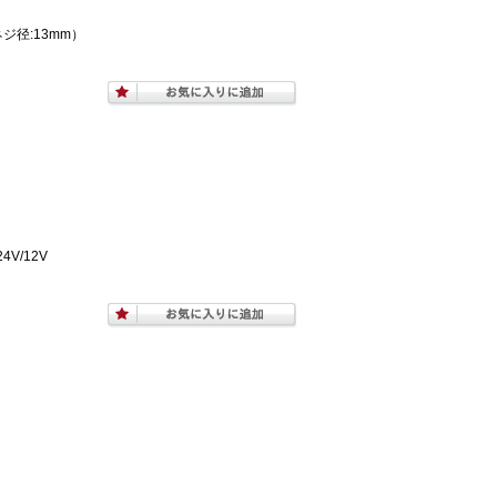
ネジ径:13mm）
V/12V