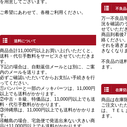
を用意してございます。
不良品
ご希望にあわせて、各種ご利用ください。
万一不良品
況を確認の
せていただ
商品到着後
絡ください
送料について
それを過ぎ
商品合計11,000円以上お買い上げいただくと、
きなくなり
送料・代引手数料をサービスさせていただきま
す。
不良品の送
下記の場合は、自動返信メールとは別に、ご案
ます。
内のメールを送ります。
必ずご確認いただいてからお支払い手続きを行
ってください。
①バンパーと一部のメッキパーツは、11,000円
在庫切
以上でも送料がかかります。
②中古・Ｂ級、特価品は、11,000円以上でも送
商品は在庫
料・代引手数料がかかります。
ご注文いた
③沖縄県は、11,000円以上でも送料がかかりま
は、 ＴＥ
す。
ます。
④離島の場合、宅急便で発送出来ない大きい商
品は11,000円以上でも送料がかかります。