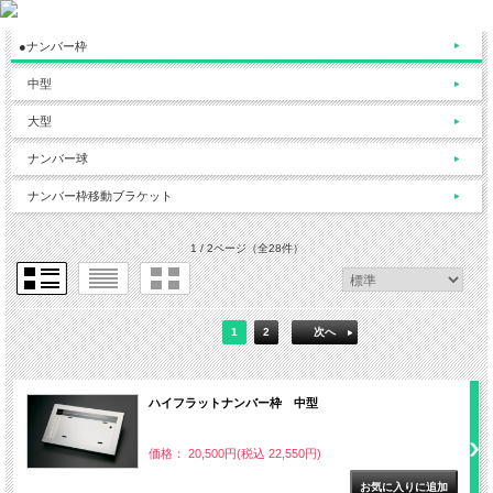
●ナンバー枠
中型
大型
ナンバー球
ナンバー枠移動ブラケット
1 / 2ページ
（全28件）
1
2
次へ
ハイフラットナンバー枠 中型
価格： 20,500円(税込 22,550円)