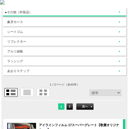
●その他（外装品）
象牙ホース
シートゴム
リフレクター
アルミ縞板
ラッシング
あおりステップ
1 / 2ページ
（全40件）
1
2
次へ
アイラインフィルム 17スーパーグレート【歌麿オリジナ