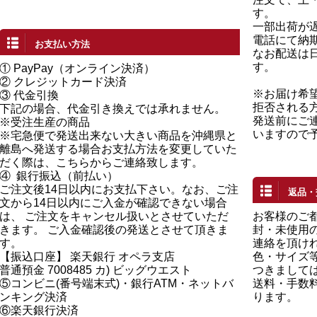
す。
一部出荷が
電話にて納
お支払い方法
なお配送は
す。
①
PayPay（オンライン決済）
②
クレジットカード決済
※お届け希
③ 代金引換
拒否される
下記の場合、代金引き換えでは承れません。
発送前にご
※受注生産の商品
いますので
※宅急便で発送出来ない大きい商品を沖縄県と
離島へ発送する場合お支払方法を変更していた
だく際は、こちらからご連絡致します。
④
銀行振込（前払い）
ご注文後14日以内にお支払下さい。なお、ご注
返品・
文から14日以内にご入金が確認できない場合
は、 ご注文をキャンセル扱いとさせていただ
お客様のご
きます。 ご入金確認後の発送とさせて頂きま
封・未使用の
す。
連絡を頂け
【振込口座】 楽天銀行 オペラ支店
色・サイズ
普通預金 7008485 カ) ビッグウエスト
つきまして
⑤コンビニ(番号端末式)・銀行ATM・ネットバ
送料・手数
ンキング決済
ります。
⑥楽天銀行決済