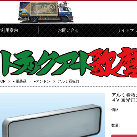
ご利用案内
お問い合せ
サイトマ
TOP
● 電装品
●アンドン
アルミ看板灯
アルミ看板
４V 蛍光
価格:
数量: