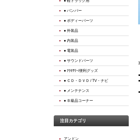
● 軽トラック用
● バンパー
● ボディーパーツ
● 外装品
● 内装品
● 電装品
● サウンドパーツ
● ｱｸｾｻﾘｰ/便利グッズ
● ＣＤ・ＤＶＤ / TV・ナビ
● メンテナンス
● Ｂ級品コーナー
注目カテゴリ
アンドン