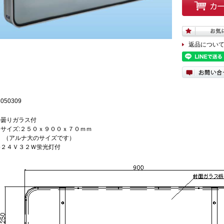
返品につい
3050309
●曇りガラス付
●サイズ:２５０ｘ９００ｘ７０ｍｍ
（アルナ大のサイズです）
●２４Ｖ３２Ｗ蛍光灯付