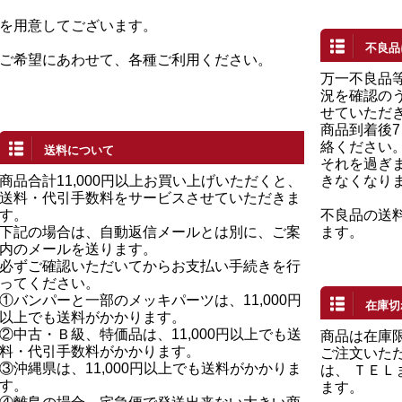
を用意してございます。
不良品
ご希望にあわせて、各種ご利用ください。
万一不良品
況を確認の
せていただ
商品到着後
絡ください
送料について
それを過ぎ
商品合計11,000円以上お買い上げいただくと、
きなくなり
送料・代引手数料をサービスさせていただきま
す。
不良品の送
下記の場合は、自動返信メールとは別に、ご案
ます。
内のメールを送ります。
必ずご確認いただいてからお支払い手続きを行
ってください。
①バンパーと一部のメッキパーツは、11,000円
在庫切
以上でも送料がかかります。
②中古・Ｂ級、特価品は、11,000円以上でも送
商品は在庫
料・代引手数料がかかります。
ご注文いた
③沖縄県は、11,000円以上でも送料がかかりま
は、 ＴＥ
す。
ます。