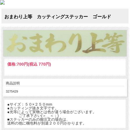
おまわり上等 カッティングステッカー ゴールド
価格:
700円
(税込 770円)
商品説明
3275429
●サイズ：５０×２５０mm
●カッティング抜き文字です。
●光等によって実物とは色が違う場合がございます。
ご了承下さい(＞＿＜；)
■ステッカーのみの御注文の場合は、
送料の他に梱包料が別途２００円かかります。