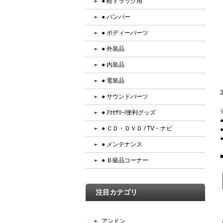
● 軽トラック用
● バンパー
● ボディーパーツ
● 外装品
● 内装品
● 電装品
● サウンドパーツ
● ｱｸｾｻﾘｰ/便利グッズ
● ＣＤ・ＤＶＤ / TV・ナビ
● メンテナンス
● Ｂ級品コーナー
注目カテゴリ
アンドン