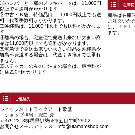
①バンパーと一部のメッキパーツは、11,000円
在庫切
以上でも送料がかかります。
②中古・Ｂ級、特価品は、11,000円以上でも送
商品は在庫
料・代引手数料がかかります。
ご注文いた
③沖縄県は、11,000円以上でも送料がかかりま
は、 ＴＥ
す。
ます。
④離島の場合、宅急便で発送出来ない大きい商
品は11,000円以上でも送料がかかります。
⑤宅急便で発送出来ない大きい商品を沖縄県や
離島へ発送する場合は、代金引き換えでは承れ
ません。
⑥ステッカーのみのご注文の場合は、梱包料が
別途220円かかります。
ご連絡先
ショップ名：トラックアート歌麿
ショップ担当：堀口 透
〒379-2213群馬県伊勢崎市五目牛町290-2
お問合せメールアドレス：
info@utamaroshop.com