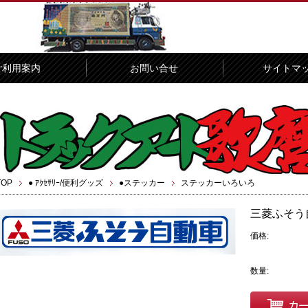
ご利用案内
お問い合せ
サイトマ
TOP
● ｱｸｾｻﾘｰ/便利グッズ
●ステッカー
ステッカーいろいろ
三菱ふそう
価格:
数量: