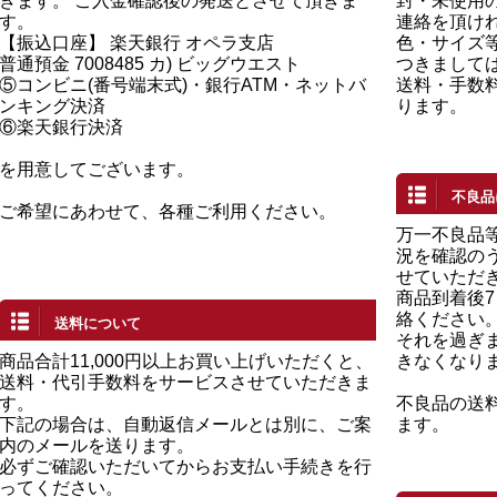
きます。 ご入金確認後の発送とさせて頂きま
封・未使用の
す。
連絡を頂け
【振込口座】 楽天銀行 オペラ支店
色・サイズ
普通預金 7008485 カ) ビッグウエスト
つきまして
⑤コンビニ(番号端末式)・銀行ATM・ネットバ
送料・手数
ンキング決済
ります。
⑥楽天銀行決済
を用意してございます。
不良品
ご希望にあわせて、各種ご利用ください。
万一不良品
況を確認の
せていただ
商品到着後
絡ください
送料について
それを過ぎ
商品合計11,000円以上お買い上げいただくと、
きなくなり
送料・代引手数料をサービスさせていただきま
す。
不良品の送
下記の場合は、自動返信メールとは別に、ご案
ます。
内のメールを送ります。
必ずご確認いただいてからお支払い手続きを行
ってください。