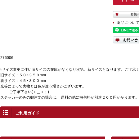
返品につい
3276006
※サイズ変更に伴い旧サイズの在庫がなくなり次第、新サイズとなります。ご了承
●旧サイズ：５０×３５０mm
●新サイズ：４５×３００mm
●光等によって実物とは色が違う場合がございます。
ご了承下さい(＞＿＜；)
■ステッカーのみの御注文の場合は、 送料の他に梱包料が別途２００円かかります。
ご利用ガイド