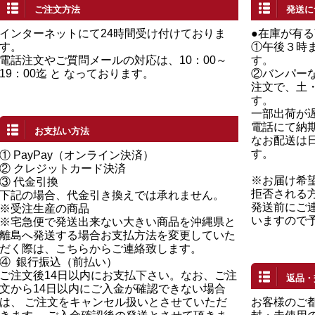
ご注文方法
発送に
インターネットにて24時間受け付けておりま
●在庫が有
す。
①午後３時
電話注文やご質問メールの対応は、10：00～
す。
19：00迄 と なっております。
②バンパー
注文で、土
す。
一部出荷が
電話にて納
お支払い方法
なお配送は
す。
①
PayPay（オンライン決済）
②
クレジットカード決済
※お届け希
③ 代金引換
拒否される
下記の場合、代金引き換えでは承れません。
発送前にご
※受注生産の商品
いますので
※宅急便で発送出来ない大きい商品を沖縄県と
離島へ発送する場合お支払方法を変更していた
だく際は、こちらからご連絡致します。
④
銀行振込（前払い）
ご注文後14日以内にお支払下さい。なお、ご注
返品・
文から14日以内にご入金が確認できない場合
は、 ご注文をキャンセル扱いとさせていただ
お客様のご