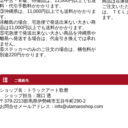
②中古・Ｂ級、特価品は、11,000円以上でも送
商品は在庫
料・代引手数料がかかります。
ご注文いた
③沖縄県は、11,000円以上でも送料がかかりま
は、 ＴＥ
す。
ます。
④離島の場合、宅急便で発送出来ない大きい商
品は11,000円以上でも送料がかかります。
⑤宅急便で発送出来ない大きい商品を沖縄県や
離島へ発送する場合は、代金引き換えでは承れ
ません。
⑥ステッカーのみのご注文の場合は、梱包料が
別途220円かかります。
ご連絡先
ショップ名：トラックアート歌麿
ショップ担当：堀口 透
〒379-2213群馬県伊勢崎市五目牛町290-2
お問合せメールアドレス：
info@utamaroshop.com