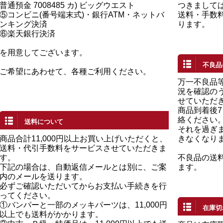
普通預金 7008485 カ) ビッグウエスト
つきまして
⑤コンビニ(番号端末式)・銀行ATM・ネットバ
送料・手数
ンキング決済
ります。
⑥楽天銀行決済
を用意してございます。
不良品
ご希望にあわせて、各種ご利用ください。
万一不良品
況を確認の
せていただ
商品到着後
絡ください
送料について
それを過ぎ
商品合計11,000円以上お買い上げいただくと、
きなくなり
送料・代引手数料をサービスさせていただきま
す。
不良品の送
下記の場合は、自動返信メールとは別に、ご案
ます。
内のメールを送ります。
必ずご確認いただいてからお支払い手続きを行
ってください。
①バンパーと一部のメッキパーツは、11,000円
在庫切
以上でも送料がかかります。