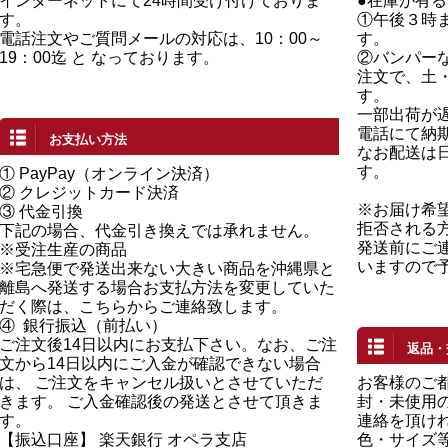
インターネットにて24時間受け付けておりま
●在庫が有
す。
①午後３時
電話注文やご質問メールの対応は、10：00～
す。
19：00迄 と なっております。
②バンパー
注文で、土
す。
一部出荷が
電話にて納
お支払い方法
なお配送は
す。
①
PayPay（オンライン決済）
②
クレジットカード決済
※お届け希
③ 代金引換
拒否される
下記の場合、代金引き換えでは承れません。
発送前にご
※受注生産の商品
いますので
※宅急便で発送出来ない大きい商品を沖縄県と
離島へ発送する場合お支払方法を変更していた
だく際は、こちらからご連絡致します。
④
銀行振込（前払い）
ご注文後14日以内にお支払下さい。なお、ご注
返品・
文から14日以内にご入金が確認できない場合
は、 ご注文をキャンセル扱いとさせていただ
お客様のご
きます。 ご入金確認後の発送とさせて頂きま
封・未使用の
す。
連絡を頂け
【振込口座】 楽天銀行 オペラ支店
色・サイズ