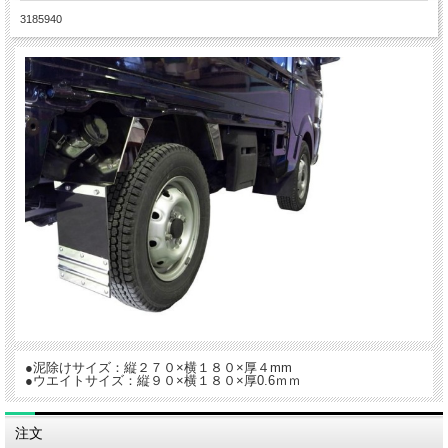
3185940
●泥除けサイズ：縦２７０×横１８０×厚４mm
●ウエイトサイズ：縦９０×横１８０×厚0.6ｍｍ
注文