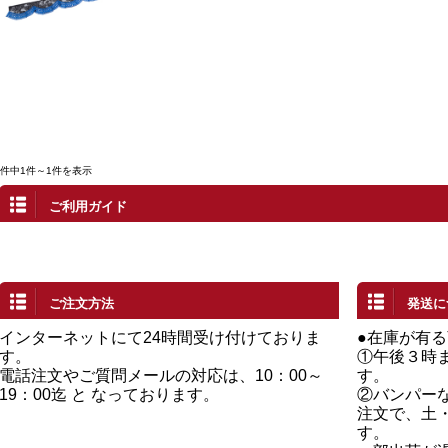
1件中1件～1件を表示
ご利用ガイド
ご注文方法
発送に
インターネットにて24時間受け付けておりま
●在庫が有
す。
①午後３時
電話注文やご質問メールの対応は、10：00～
す。
19：00迄 と なっております。
②バンパー
注文で、土
す。