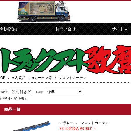
ご利用案内
お問い合せ
サイトマ
TOP
● 内装品
●カーテン等
フロントカーテン
表示切替：
並び順：
1件中1件～1件を表示
商品一覧
バラレース フロントカーテン
¥3,600
(税込 ¥3,960)
～