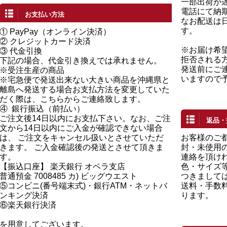
一部出荷が
電話にて納
お支払い方法
なお配送は
す。
①
PayPay（オンライン決済）
②
クレジットカード決済
※お届け希
③ 代金引換
拒否される
下記の場合、代金引き換えでは承れません。
発送前にご
※受注生産の商品
いますので
※宅急便で発送出来ない大きい商品を沖縄県と
離島へ発送する場合お支払方法を変更していた
だく際は、こちらからご連絡致します。
④
銀行振込（前払い）
ご注文後14日以内にお支払下さい。なお、ご注
返品・
文から14日以内にご入金が確認できない場合
は、 ご注文をキャンセル扱いとさせていただ
お客様のご
きます。 ご入金確認後の発送とさせて頂きま
封・未使用の
す。
連絡を頂け
【振込口座】 楽天銀行 オペラ支店
色・サイズ
普通預金 7008485 カ) ビッグウエスト
つきまして
⑤コンビニ(番号端末式)・銀行ATM・ネットバ
送料・手数
ンキング決済
ります。
⑥楽天銀行決済
を用意してございます。