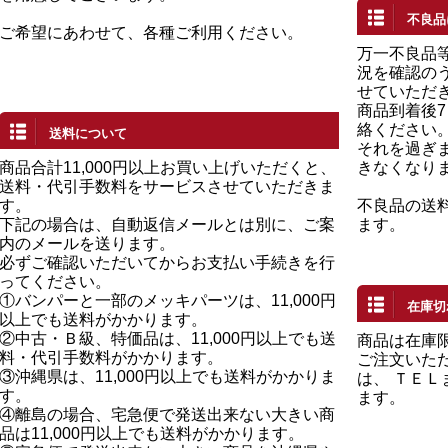
不良品
ご希望にあわせて、各種ご利用ください。
万一不良品
況を確認の
せていただ
商品到着後
絡ください
送料について
それを過ぎ
商品合計11,000円以上お買い上げいただくと、
きなくなり
送料・代引手数料をサービスさせていただきま
す。
不良品の送
下記の場合は、自動返信メールとは別に、ご案
ます。
内のメールを送ります。
必ずご確認いただいてからお支払い手続きを行
ってください。
①バンパーと一部のメッキパーツは、11,000円
在庫切
以上でも送料がかかります。
②中古・Ｂ級、特価品は、11,000円以上でも送
商品は在庫
料・代引手数料がかかります。
ご注文いた
③沖縄県は、11,000円以上でも送料がかかりま
は、 ＴＥ
す。
ます。
④離島の場合、宅急便で発送出来ない大きい商
品は11,000円以上でも送料がかかります。