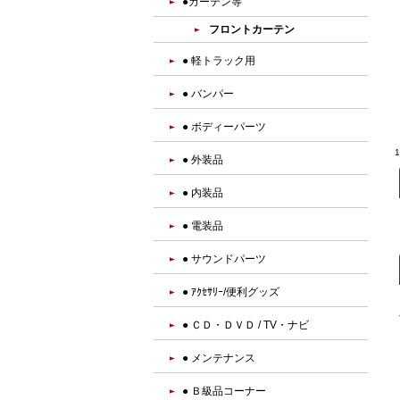
●カーテン等
フロントカーテン
● 軽トラック用
● バンパー
● ボディーパーツ
● 外装品
● 内装品
● 電装品
● サウンドパーツ
● ｱｸｾｻﾘｰ/便利グッズ
● ＣＤ・ＤＶＤ / TV・ナビ
● メンテナンス
● Ｂ級品コーナー