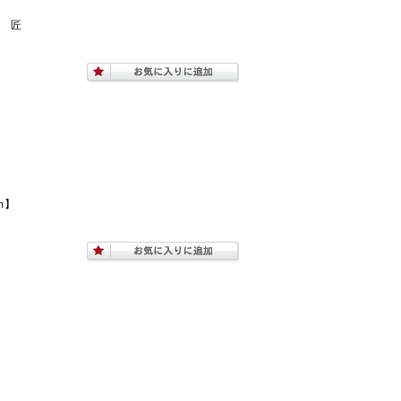
） 匠
ｍ】