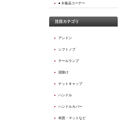
● Ｂ級品コーナー
注目カテゴリ
アンドン
シフトノブ
テールランプ
泥除け
ナットキャップ
ハンドル
ハンドルカバー
布団・マットなど