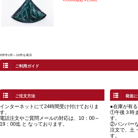
¥5,000
(税込 ¥5,500)
10件中1件～10件を表示
ご利用ガイド
ご注文方法
発送に
インターネットにて24時間受け付けておりま
●在庫が有
す。
①午後３時
電話注文やご質問メールの対応は、10：00～
す。
19：00迄 と なっております。
②バンパー
注文で、土
す。