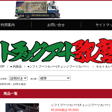
ご利用案内
お問い合せ
サイトマ
TOP
● 内装品
●シフトブーツカバー(チェンジブーツカバー）
キルト＆レ
表示切替：
並び順：
10件中1件～10件を表示
商品一覧
シフトブーツカバー(チェンジブーツカバー
¥5,000
(税込 ¥5,500)