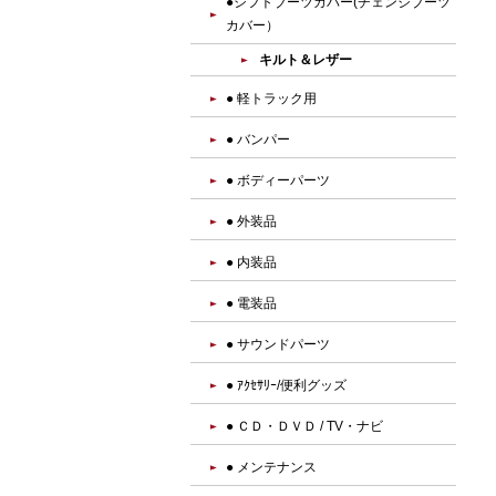
●シフトブーツカバー(チェンジブーツ
カバー）
キルト＆レザー
● 軽トラック用
● バンパー
● ボディーパーツ
● 外装品
● 内装品
● 電装品
● サウンドパーツ
● ｱｸｾｻﾘｰ/便利グッズ
● ＣＤ・ＤＶＤ / TV・ナビ
● メンテナンス