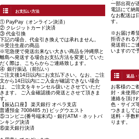
一部出荷が
電話にて納
お支払い方法
なお配送は
す。
①
PayPay（オンライン決済）
②
クレジットカード決済
※お届け希
③ 代金引換
拒否される
下記の場合、代金引き換えでは承れません。
発送前にご
※受注生産の商品
いますので
※宅急便で発送出来ない大きい商品を沖縄県と
離島へ発送する場合お支払方法を変更していた
だく際は、こちらからご連絡致します。
④
銀行振込（前払い）
ご注文後14日以内にお支払下さい。なお、ご注
返品・
文から14日以内にご入金が確認できない場合
は、 ご注文をキャンセル扱いとさせていただ
お客様のご
きます。 ご入金確認後の発送とさせて頂きま
封・未使用の
す。
連絡を頂け
【振込口座】 楽天銀行 オペラ支店
色・サイズ
普通預金 7008485 カ) ビッグウエスト
つきまして
⑤コンビニ(番号端末式)・銀行ATM・ネットバ
送料・手数
ンキング決済
ります。
⑥楽天銀行決済