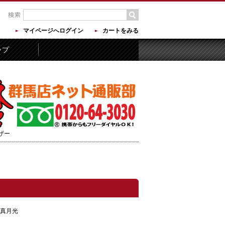
マイページへログイン
カートをみる
ップ
ザー
）真月光