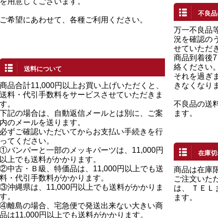
を用意してございます。
不良品
ご希望にあわせて、各種ご利用ください。
万一不良品
況を確認の
せていただ
商品到着後
絡ください
送料について
それを過ぎ
商品合計11,000円以上お買い上げいただくと、
きなくなり
送料・代引手数料をサービスさせていただきま
す。
不良品の送
下記の場合は、自動返信メールとは別に、ご案
ます。
内のメールを送ります。
必ずご確認いただいてからお支払い手続きを行
ってください。
①バンパーと一部のメッキパーツは、11,000円
在庫切
以上でも送料がかかります。
②中古・Ｂ級、特価品は、11,000円以上でも送
商品は在庫
料・代引手数料がかかります。
ご注文いた
③沖縄県は、11,000円以上でも送料がかかりま
は、 ＴＥ
す。
ます。
④離島の場合、宅急便で発送出来ない大きい商
品は11,000円以上でも送料がかかります。